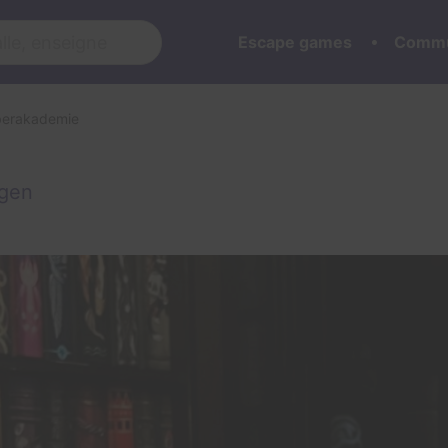
Escape games
Commu
berakademie
ngen