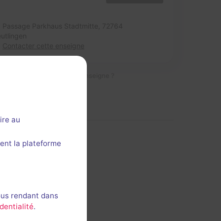
Passage Parkhaus Stadtmitte,
72764
utlingen
Contacter cette enseigne
C'est votre enseigne ?
ire au
ent la plateforme
 cette section ?
ous rendant dans
dentialité
.