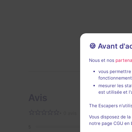
🍪 Avant d'
Nous et nos
partena
vous permettre 
fonctionnement
mesurer les sta
est utilisée et 
Avis
The Escapers n'utili
• 0 avis
Aucun 
Vous disposez de la
notre page CGU en ba
5
0