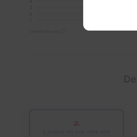
4
0
3
0
2
0
1
0
Contrôle des avis
De
2 joueurs ont joué cette salle