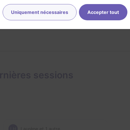
Uniquement nécessaires
Accepter tout
rnières sessions
LH
Laurène et 1 autre