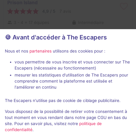
Prison Island
4,9 / 5
7 avis
3 - 4
× 17 équipes
Intermédiaire
Aventure
19€
🍪 Avant d'accéder à The Escapers
Nous et nos
partenaires
utilisons des cookies pour :
Escape box de Prison Island
vous permettre de vous inscrire et vous connecter sur The
Escapers (nécessaire au fonctionnement)
mesurer les statistiques d'utilisation de The Escapers pour
comprendre comment la plateforme est utilisée et
l'améliorer en continu
Escape box
90 min
The Escapers n'utilise pas de cookie de ciblage publicitaire.
Black Box
Vous disposez de la possibilité de retirer votre consentement à
4,2 / 5
2 avis
tout moment en vous rendant dans notre page CGU en bas du
site. Pour en savoir plus, visitez notre
politique de
2 - 3
× 2 équipes
Difficile
confidentialité
.