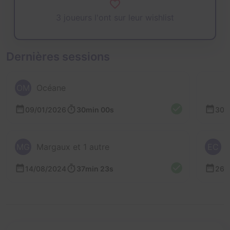
3 joueurs l'ont sur leur wishlist
Dernières sessions
OM
Océane
09/01/2026
30min 00s
30/
MG
Margaux et 1 autre
EC
14/08/2024
37min 23s
26/