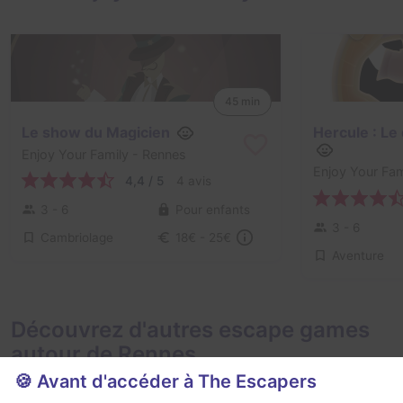
45 min
Le show du Magicien
Hercule : Le
Enjoy Your Family
- Rennes
Enjoy Your Fam
4,4 / 5
4 avis
3 - 6
Pour enfants
3 - 6
Cambriolage
18€ - 25€
Aventure
Découvrez d'autres escape games
autour de Rennes
🍪 Avant d'accéder à The Escapers