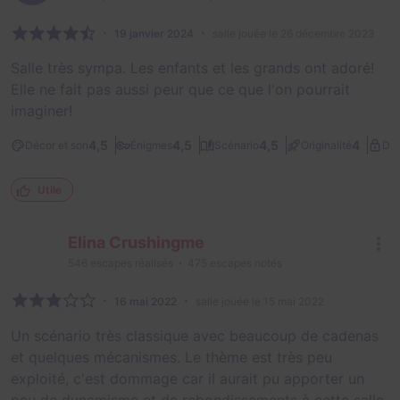
19 janvier 2024
salle jouée le 26 décembre 2023
Salle très sympa. Les enfants et les grands ont adoré!
Elle ne fait pas aussi peur que ce que l'on pourrait
imaginer!
4,5
4,5
4,5
4
Décor et son
Énigmes
Scénario
Originalité
Dif
Utile
Elina Crushingme
546
escapes réalisés
475
escapes notés
16 mai 2022
salle jouée le 15 mai 2022
Un scénario très classique avec beaucoup de cadenas
et quelques mécanismes. Le thème est très peu
exploité, c'est dommage car il aurait pu apporter un
peu de dynamisme et de rebondissements à cette salle.