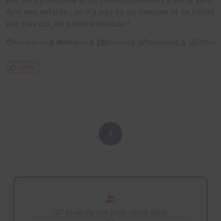
Avis des enfants : on n'a pas vu de vampire et ce n'était
pas très dur, on préfère Hercule !
3
3
3
2,5
Décor et son
Énigmes
Scénario
Originalité
Difficult
Utile
1
37 joueurs ont joué cette salle