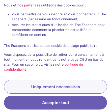
Nous et nos
partenaires
utilisons des cookies pour :
vous permettre de vous inscrire et vous connecter sur The
Escapers (nécessaire au fonctionnement)
mesurer les statistiques d'utilisation de The Escapers pour
Mission Tokyo
Fiesta de lo
comprendre comment la plateforme est utilisée et
Escape Time
- Rennes
Escape Time
-
l'améliorer en continu
4,7 / 5
66 avis
The Escapers n'utilise pas de cookie de ciblage publicitaire.
2 - 8
Intermédiaire
2 - 6
Vous disposez de la possibilité de retirer votre consentement à
Aventure, Cambriolage
Fantastique
25€ - 37,5€
tout moment en vous rendant dans notre page CGU en bas du
site. Pour en savoir plus, visitez notre
politique de
confidentialité
.
Uniquement nécessaires
Accepter tout
Accueil
Recherche
Connexion
Menu