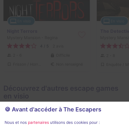
En visio
En visio
Night Terrors
The Detectiv
Mystery Mansion
- Regina
Mystery Mans
4 / 5
2 avis
2 - 6
Difficile
2 - 8
Frisson / Horreur
Non renseigné
Découvrez d'autres escape games
en visio
🍪 Avant d'accéder à The Escapers
Nous et nos
partenaires
utilisons des cookies pour :