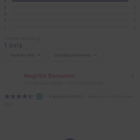
5
1
4
0
3
0
2
0
1
0
Contrôle des avis
1 avis
Magritte Bernstein
1413
escapes réalisés
1005
escapes notés
6 décembre 2020
salle jouée le 6 décembre
2020