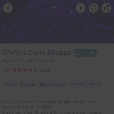
D'Vile's Curio Shoppe
En visio
Mystery Mansion
- Regina
4,5
1 avis
Frisson / Horreur
3-6
60 min
Intermédiaire
Local paranormal Youtuber, Estelle Jacobs, was
searching for her missing
boyfriend, Alex. Shortly after visiting D'Vile's Curio