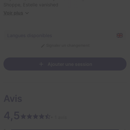
Shoppe, Estelle vanished
without a trace. It's time to venture inside the Curio
Voir plus
Shoppe through a live
video feed and find out the truth about Estelle's
disappearance...
Langues disponibles
Signaler un changement
Ajouter une session
Avis
4,5
• 1 avis