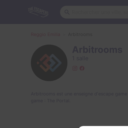
Reggio Emilia
Arbitrooms
Arbitrooms
1 salle
Arbitrooms est une enseigne d'escape game 
game :
The Portal
.