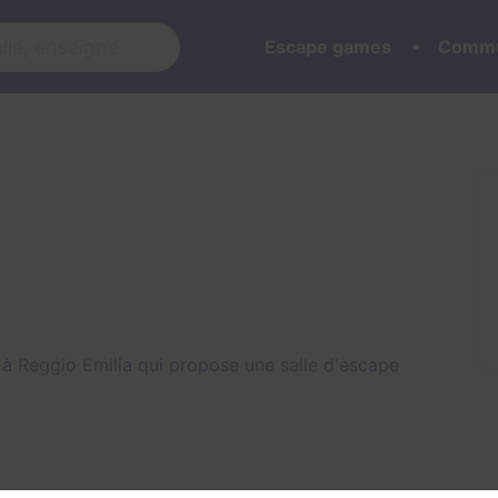
Escape games
Commu
à Reggio Emilia qui propose une salle d'escape