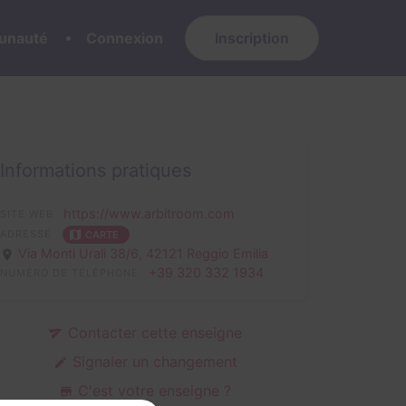
nauté
Connexion
Inscription
Informations pratiques
https://www.arbitroom.com
SITE WEB
ADRESSE
CARTE
Via Monti Urali 38/6,
42121 Reggio Emilia
+39 320 332 1934
NUMÉRO DE TÉLÉPHONE
Contacter cette enseigne
Signaler un changement
C'est votre enseigne ?