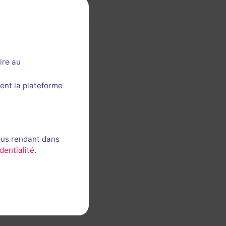
ire au
ent la plateforme
ous rendant dans
dentialité
.