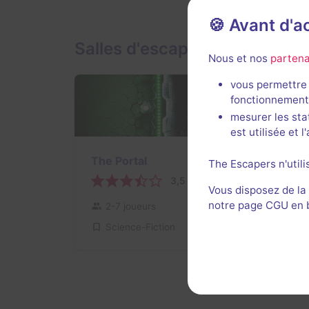
🍪 Avant d'
Salles d'escape game de Arb
Nous et nos
partena
vous permettre 
fonctionnement
mesurer les sta
est utilisée et 
The Portal
The Escapers n'utili
3,5 / 5
1 avis
Vous disposez de la
notre page CGU en ba
2-7 joueurs
Intermédiaire
Science-Fiction
18€ - 30€