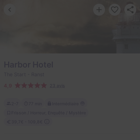
Harbor Hotel
The Start
- Ranst
4,9
23 avis
2-7
77 min
Intermédiaire
Frisson / Horreur, Enquête / Mystère
39,7€ - 109,8€