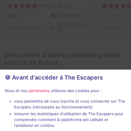
4,9 / 5
42 avis
2 - 7
Intermédiaire
2 - 6
× 4 sal
46,4€ - 124,8€
Frisson / Horreur, Catastrophe
Logique
Découvrez d'autres escape games
autour de Ranst
🍪 Avant d'accéder à The Escapers
Nous et nos
partenaires
utilisons des cookies pour :
Jeu immer
70 min
vous permettre de vous inscrire et vous connecter sur The
Escapers (nécessaire au fonctionnement)
Han's Revenge
mesurer les statistiques d'utilisation de The Escapers pour
De Gouden Kooi
- Malines
Tales of Torch
comprendre comment la plateforme est utilisée et
4,9 / 5
137 avis
l'améliorer en continu