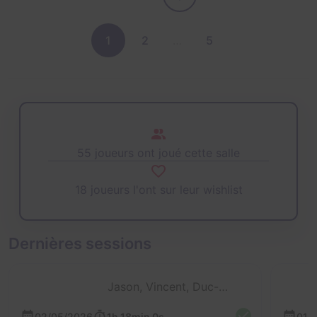
1
2
…
5
55 joueurs ont joué cette salle
18 joueurs l'ont sur leur wishlist
Dernières sessions
Jason, Vincent, Duc-Mân et Marie-Ju
02/05/2026
1h 18min 0s
01/