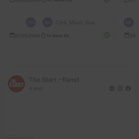
GB
BR
Cyril, Maud, Guewen, Nicolas et Benoit
MF
01/05/2026
1h 9min 0s
09/
The Start - Ranst
4 jeux