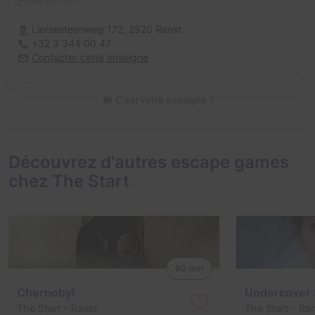
Liersesteenweg 172,
2520 Ranst
+32 3 344 00 47
Contacter cette enseigne
C'est votre enseigne ?
Découvrez d'autres escape games
chez The Start
90 min
Chernobyl
Undercover Sk
The Start
- Ranst
The Start
- Ran