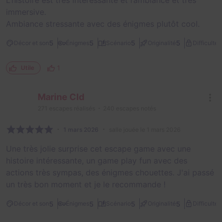
immersive.
Ambiance stressante avec des énigmes plutôt cool.
2
5
5
5
5
Décor et son
Énigmes
Scénario
Originalité
Difficulté
1
Utile
Marine Cld
271
escapes réalisés
240
escapes notés
1 mars 2026
salle jouée le 1 mars 2026
Une très jolie surprise cet escape game avec une
histoire intéressante, un game play fun avec des
actions très sympas, des énigmes chouettes. J'ai passé
un très bon moment et je le recommande !
2
5
5
5
5
Décor et son
Énigmes
Scénario
Originalité
Difficulté