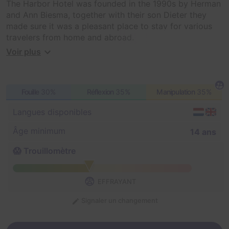
The Harbor Hotel was founded in the 1990s by Herman
and Ann Biesma, together with their son Dieter they
made sure it was a pleasant place to stay for various
travelers from home and abroad.
Voir plus
Dieter is an insecure young man and it all came from
his difficult childhood. In elementary school he already
had a very difficult time with persistent bullying and in
Fouille
30%
Réflexion
35%
Manipulation
35%
high school these only got worse! Life at home was not
too pleasant for Dieter either, thanks to his father who
Langues disponibles
regularly abused Dieter's mother. Dieter who thought
things couldn't get any worse found himself facing the
Âge minimum
14 ans
biggest shock of his life. His whole world was turned
upside down....
😱 Trouillomètre
😨
EFFRAYANT
Signaler un changement