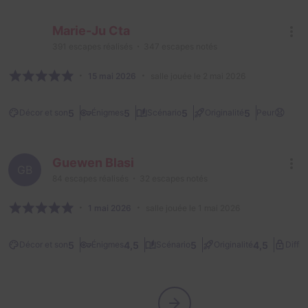
Marie-Ju Cta
391
escapes réalisés
347
escapes notés
15 mai 2026
salle jouée le 2 mai 2026
😧
5
5
5
5
Décor et son
Énigmes
Scénario
Originalité
Peur
Guewen Blasi
GB
84
escapes réalisés
32
escapes notés
1 mai 2026
salle jouée le 1 mai 2026
5
4,5
5
4,5
Décor et son
Énigmes
Scénario
Originalité
Diffic