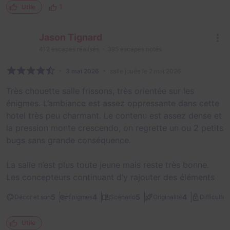
1
Utile
Jason Tignard
412
escapes réalisés
395
escapes notés
3 mai 2026
salle jouée le 2 mai 2026
Très chouette salle frissons, très orientée sur les
énigmes. L’ambiance est assez oppressante dans cette
hotel très peu charmant. Le contenu est assez dense et
la pression monte crescendo, on regrette un ou 2 petits
bugs sans grande conséquence.
La salle n’est plus toute jeune mais reste très bonne.
Les concepteurs continuant d’y rajouter des éléments
2
5
4
5
4
Décor et son
Énigmes
Scénario
Originalité
Difficulté
Utile