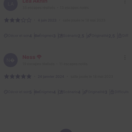
Lea Aknin
LA
35
escapes réalisés
13
escapes notés
4 juin 2023
salle jouée le 18 mai 2023
4
3
2,5
2,5
Décor et son
Énigmes
Scénario
Originalité
Diffic
Ness 🌹
N
19
escapes réalisés
11
escapes notés
24 janvier 2024
salle jouée le 18 mai 2023
1
5
4
4
3
Décor et son
Énigmes
Scénario
Originalité
Difficulté