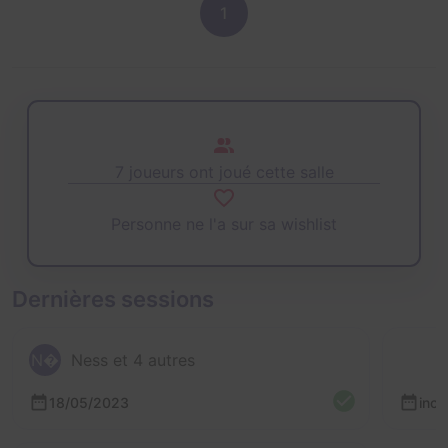
1
7 joueurs ont joué cette salle
Personne ne l'a sur sa wishlist
Dernières sessions
N
Ness et 4 autres
18/05/2023
inc