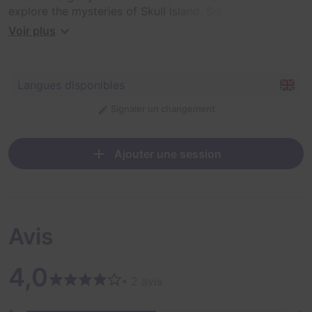
explore the mysteries of Skull Island. Survive the
stormy punishment of the island gods, claim the power
Voir plus
of fire, and blast your way to freedom before the island
claims you for its own!
Langues disponibles
Signaler un changement
Ajouter une session
Avis
4,0
• 2 avis