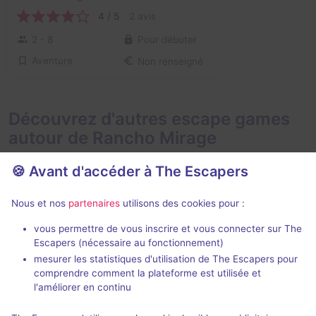
4 / 5
2 avis
2 - 8
Pour débuter
Aventure
Non renseigné
Découvrez d'autres escape games
autour de Rancho Mirage
🍪 Avant d'accéder à The Escapers
Nous et nos
partenaires
utilisons des cookies pour :
vous permettre de vous inscrire et vous connecter sur The
Escapers (nécessaire au fonctionnement)
Bank Heist
mesurer les statistiques d'utilisation de The Escapers pour
Escape Room Palm Springs
-
comprendre comment la plateforme est utilisée et
Palm Springs
l'améliorer en continu
2,5 / 5
1 avis