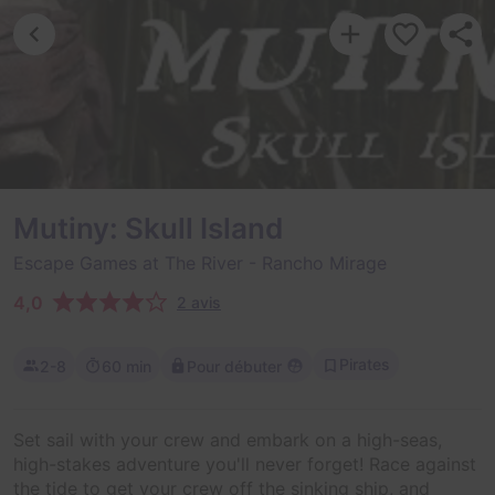
Mutiny: Skull Island
Escape Games at The River
- Rancho Mirage
4,0
2 avis
Pirates
2-8
60 min
Pour débuter
Set sail with your crew and embark on a high-seas,
high-stakes adventure you'll never forget! Race against
the tide to get your crew off the sinking ship, and