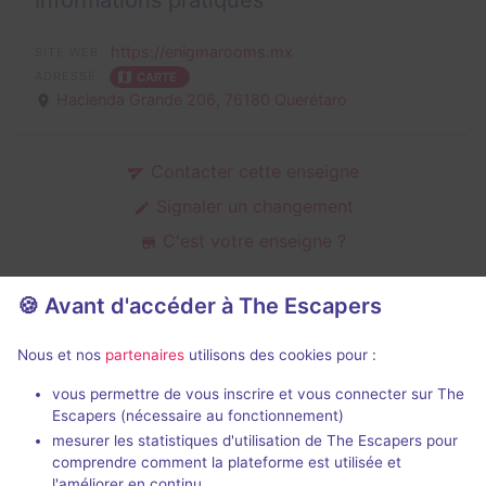
Informations pratiques
https://enigmarooms.mx
SITE WEB
ADRESSE
CARTE
Hacienda Grande 206,
76180 Querétaro
Contacter cette enseigne
Signaler un changement
C'est votre enseigne ?
🍪 Avant d'accéder à The Escapers
Salles d'escape game de Enigma
Nous et nos
partenaires
utilisons des cookies pour :
Rooms
vous permettre de vous inscrire et vous connecter sur The
Escapers (nécessaire au fonctionnement)
mesurer les statistiques d'utilisation de The Escapers pour
comprendre comment la plateforme est utilisée et
l'améliorer en continu