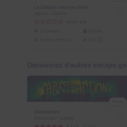
La Cabane dans les Bois
Jigsaw
- Québec
Aucun avis
2-5 joueurs
Difficile
Évasion, Frisson / Horreur
$22
Découvrez d'autres escape g
70 min
Abstraction
Eliviascape
- Québec
4,7 / 5
13 avis