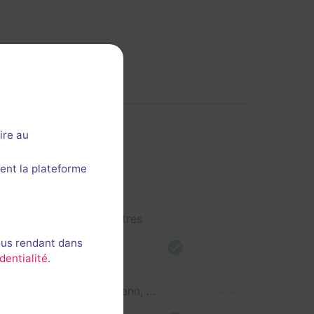
ire au
ent la plateforme
Mickael, Yifan et 4 autres
ous rendant dans
/2023
dentialité
.
Charlotte, Yohann, Mathilde et Guillaume