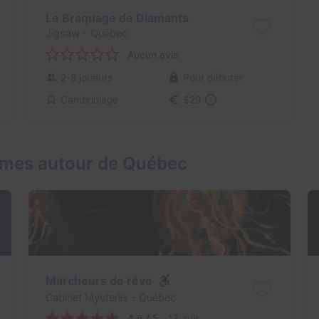
Le Braquage de Diamants
Jigsaw
- Québec
Aucun avis
2-8 joueurs
Pour débuter
Cambriolage
$29
ames autour de Québec
Marcheurs de rêve
Cabinet Mysteriis
- Québec
4,6 / 5
13 avis