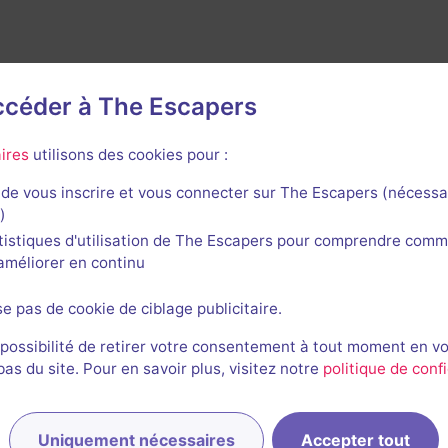
accéder à The Escapers
ires
utilisons des cookies pour :
de vous inscrire et vous connecter sur The Escapers (nécessa
)
rnières sessions
tistiques d'utilisation de The Escapers pour comprendre comm
l'améliorer en continu
se pas de cookie de ciblage publicitaire.
Amélie, Camille et Damien
 possibilité de retirer votre consentement à tout moment en v
16/09/2025
57min 12s
11/11
s du site. Pour en savoir plus, visitez notre
politique de confi
Julie
YD
Uniquement nécessaires
Accepter tout