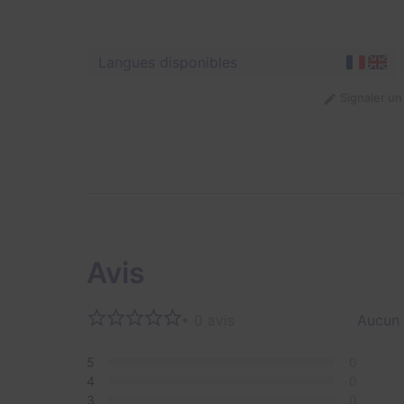
Langues disponibles
Signaler u
Avis
• 0 avis
Aucun 
5
0
4
0
3
0