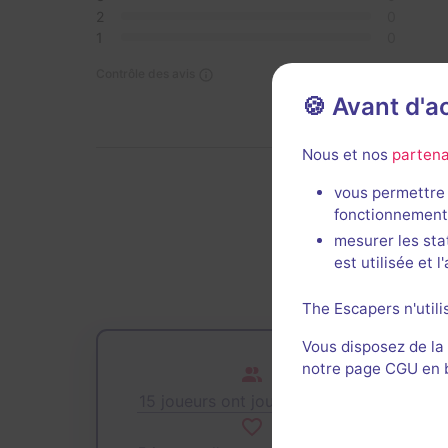
2
0
1
0
Contrôle des avis
🍪 Avant d'
Nous et nos
partena
vous permettre 
fonctionnement
De
mesurer les sta
est utilisée et 
The Escapers n'utili
Vous disposez de la
notre page CGU en ba
15 joueurs ont joué cette salle