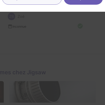
inconnue
incon
ZB
Zoé
inconnue
ames chez Jigsaw