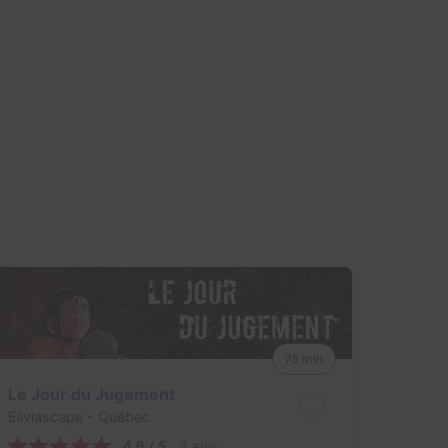
75 min
Le Jour du Jugement
Eliviascape
- Québec
4,6 / 5
7 avis