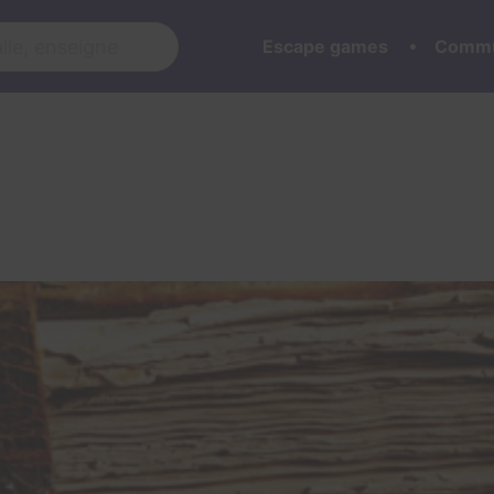
Escape games
Commu