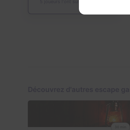
5 joueurs l'ont sur leur wishlist
Découvrez d'autres escape g
30 min