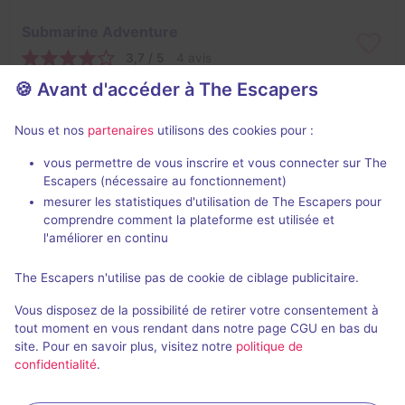
Submarine Adventure
3,7 / 5
4 avis
🍪 Avant d'accéder à The Escapers
2 - 6
Intermédiaire
Catastrophe
25€
Nous et nos
partenaires
utilisons des cookies pour :
vous permettre de vous inscrire et vous connecter sur The
Escapers (nécessaire au fonctionnement)
mesurer les statistiques d'utilisation de The Escapers pour
comprendre comment la plateforme est utilisée et
l'améliorer en continu
The Escapers n'utilise pas de cookie de ciblage publicitaire.
Jungle Lab
Vous disposez de la possibilité de retirer votre consentement à
3,5 / 5
1 avis
tout moment en vous rendant dans notre page CGU en bas du
site. Pour en savoir plus, visitez notre
politique de
2 - 6
Intermédiaire
confidentialité
.
Aventure
25€