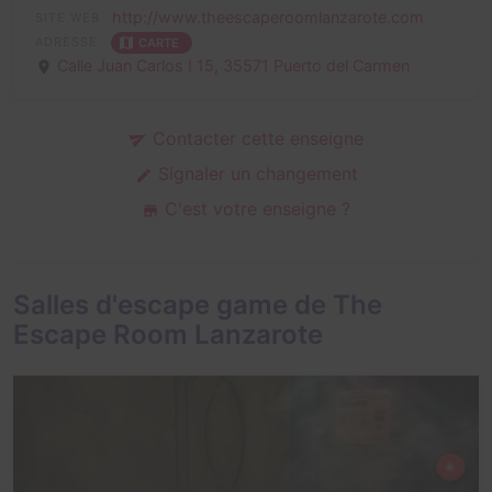
http://www.theescaperoomlanzarote.com
SITE WEB
ADRESSE
CARTE
Calle Juan Carlos I 15,
35571 Puerto del Carmen
Contacter cette enseigne
Signaler un changement
C'est votre enseigne ?
Salles d'escape game de The
Escape Room Lanzarote