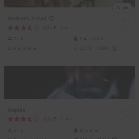
70 min
Gulliver's Travel
3,5 / 5
1 avis
2 - 5
Pour enfants
Fantastique
280Kč - 600Kč
Maphia
3,3 / 5
2 avis
2 - 6
Inconnue