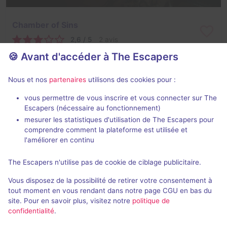
Chamber of Sins
2,6 / 5
2 avis
🍪 Avant d'accéder à The Escapers
2 - 4
Inconnue
Aventure
350Kč - 600Kč
Nous et nos
partenaires
utilisons des cookies pour :
vous permettre de vous inscrire et vous connecter sur The
Escapers (nécessaire au fonctionnement)
mesurer les statistiques d'utilisation de The Escapers pour
comprendre comment la plateforme est utilisée et
l'améliorer en continu
The Escapers n'utilise pas de cookie de ciblage publicitaire.
Buddha's Footstep
Vous disposez de la possibilité de retirer votre consentement à
2,5 / 5
2 avis
tout moment en vous rendant dans notre page CGU en bas du
site. Pour en savoir plus, visitez notre
politique de
2 - 5
Pour enfants
confidentialité
.
Aventure
280Kč - 600Kč