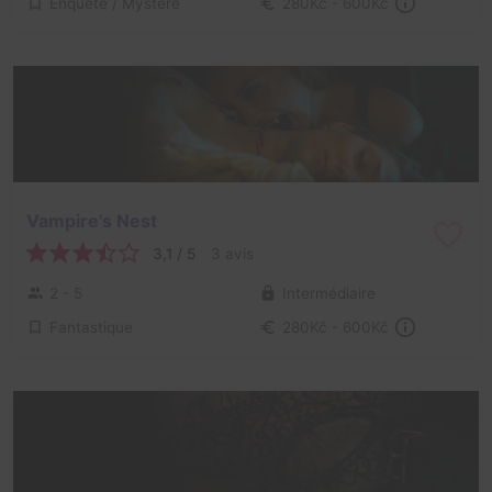
Enquête / Mystère
280Kč - 600Kč
Vampire's Nest
3,1 / 5
3 avis
2 - 5
Intermédiaire
Fantastique
280Kč - 600Kč