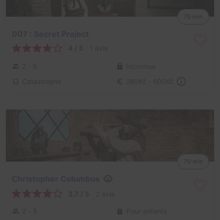
70 min
007 : Secret Project
4 / 5
1 avis
2 - 5
Inconnue
Catastrophe
280Kč - 600Kč
70 min
Christopher Columbus
3,7 / 5
2 avis
2 - 5
Pour enfants