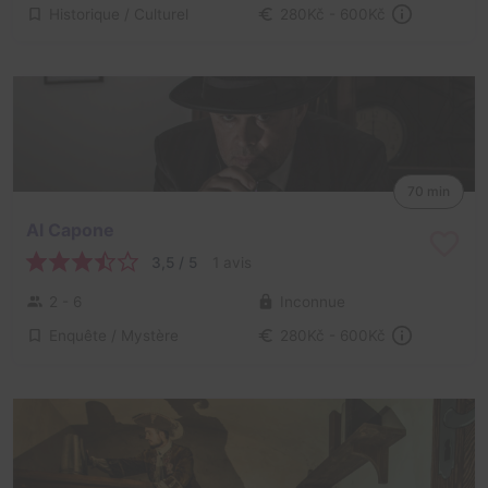
Historique / Culturel
280Kč - 600Kč
70 min
Al Capone
3,5 / 5
1 avis
2 - 6
Inconnue
Enquête / Mystère
280Kč - 600Kč