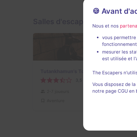
🍪 Avant d'
Salles d'escape game de Ga
Nous et nos
partena
vous permettre 
fonctionnement
mesurer les sta
est utilisée et 
Tutankhamun's Tomb
The Escapers n'utili
3,5 / 5
3 avis
Vous disposez de la
notre page CGU en ba
2-7 joueurs
Difficile
Aventure
12,8€ - 25€