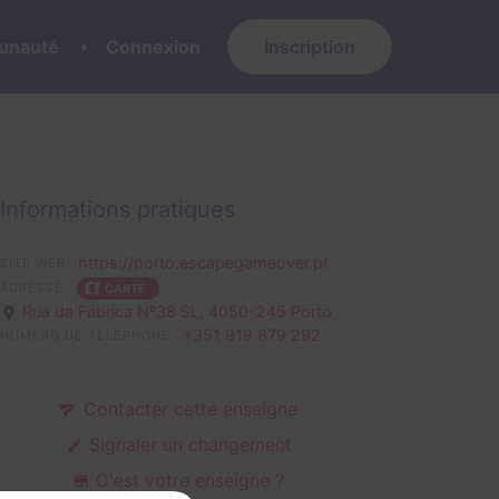
nauté
Connexion
Inscription
Informations pratiques
https://porto.escapegameover.pt
SITE WEB
ADRESSE
CARTE
Rua da Fábrica Nº38 SL,
4050-245 Porto
+351 919 879 292
NUMÉRO DE TÉLÉPHONE
Contacter cette enseigne
Signaler un changement
C'est votre enseigne ?