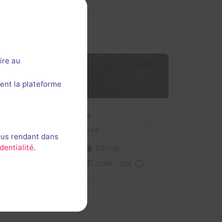
ire au
ent la plateforme
The Castle of Fire & Ice
3 / 5
1 avis
ous rendant dans
dentialité
.
2-7 joueurs
Difficile
Série / Film / Roman
12,8€ - 25€