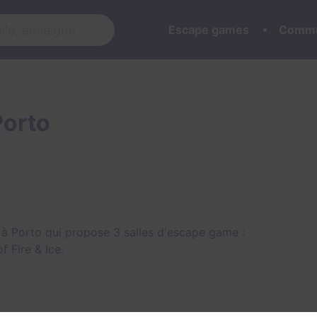
Escape games
Commu
orto
 Porto qui propose 3 salles d'escape game :
f Fire & Ice
.