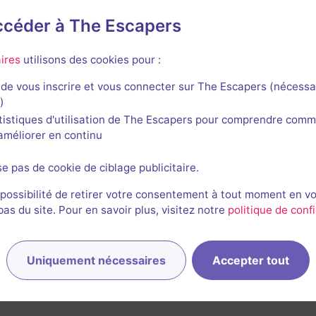
accéder à The Escapers
me Over
ires
utilisons des cookies pour :
de vous inscrire et vous connecter sur The Escapers (nécessa
)
tistiques d'utilisation de The Escapers pour comprendre comm
l'améliorer en continu
Maniac
se pas de cookie de ciblage publicitaire.
3,5 / 5
1 avis
 possibilité de retirer votre consentement à tout moment en v
s du site. Pour en savoir plus, visitez notre
politique de confi
2-7 joueurs
Difficile
Frisson / Horreur
12,8€ - 25€
Uniquement nécessaires
Accepter tout