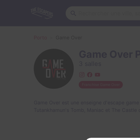
Porto
Game Over
Game Over P
3 salles
Franchise Game Over
Game Over est une enseigne d'escape game à
Tutankhamun's Tomb
,
Maniac
et
The Castle o