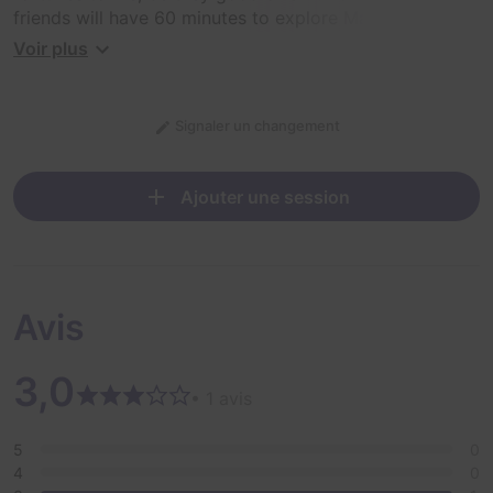
friends will have 60 minutes to explore Madame
Neptune's Cabin! Working together, navigating the
Voir plus
spirit world and breaking the spell may save the world!
Signaler un changement
Ajouter une session
Avis
3,0
• 1 avis
5
0
4
0