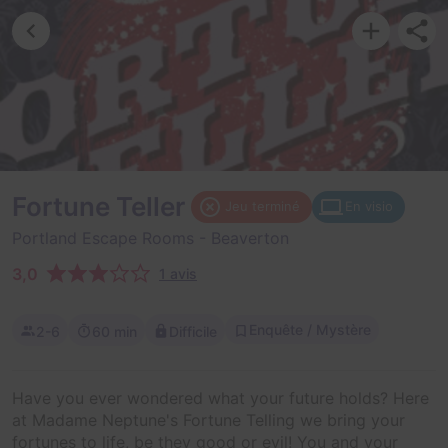
Fortune Teller
Jeu terminé
En visio
Portland Escape Rooms
- Beaverton
3,0
1 avis
Enquête / Mystère
2-6
60 min
Difficile
Have you ever wondered what your future holds? Here
at Madame Neptune's Fortune Telling we bring your
fortunes to life, be they good or evil! You and your