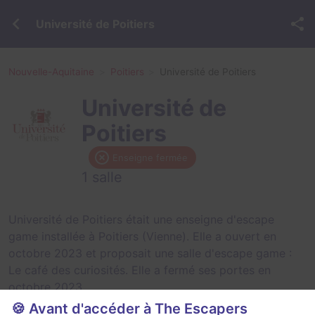
Université de Poitiers
Nouvelle-Aquitaine
Poitiers
Université de Poitiers
Université de
Poitiers
Enseigne fermée
1 salle
Université de Poitiers était une enseigne d'escape
game installée à Poitiers (Vienne). Elle a ouvert en
octobre 2023 et proposait une salle d'escape game :
Le café des curiosités
. Elle a fermé ses portes en
octobre 2023.
🍪 Avant d'accéder à The Escapers