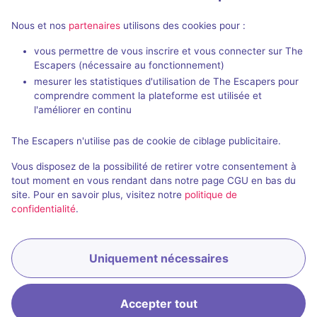
Nous et nos
partenaires
utilisons des cookies pour :
Salles fermées et évènements
passés de Université de Poitiers
vous permettre de vous inscrire et vous connecter sur The
Escapers (nécessaire au fonctionnement)
mesurer les statistiques d'utilisation de The Escapers pour
comprendre comment la plateforme est utilisée et
l'améliorer en continu
The Escapers n'utilise pas de cookie de ciblage publicitaire.
Évènement passé
30 min
Vous disposez de la possibilité de retirer votre consentement à
Le café des curiosités
tout moment en vous rendant dans notre page CGU en bas du
site. Pour en savoir plus, visitez notre
politique de
4 / 5
1 avis
confidentialité
.
2 - 6
Inconnue
Historique / Culturel
Uniquement nécessaires
Accepter tout