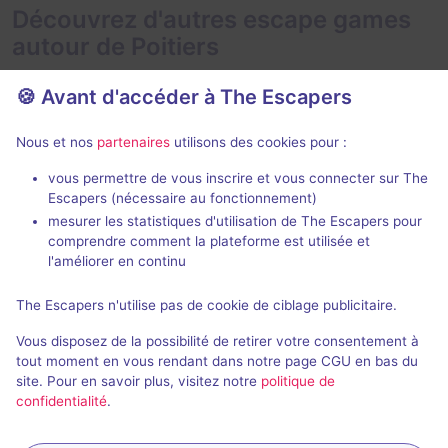
Découvrez d'autres escape games
autour de Poitiers
🍪 Avant d'accéder à The Escapers
Nous et nos
partenaires
utilisons des cookies pour :
vous permettre de vous inscrire et vous connecter sur The
Escapers (nécessaire au fonctionnement)
Alerte chez les Pompiers
mesurer les statistiques d'utilisation de The Escapers pour
The Escape League
- Poitiers
comprendre comment la plateforme est utilisée et
The Escape L
4,8 / 5
43 avis
l'améliorer en continu
2 - 6
Intermédiaire
The Escapers n'utilise pas de cookie de ciblage publicitaire.
2 - 6
Catastrophe
22€ - 45€
Vous disposez de la possibilité de retirer votre consentement à
tout moment en vous rendant dans notre page CGU en bas du
site. Pour en savoir plus, visitez notre
politique de
confidentialité
.