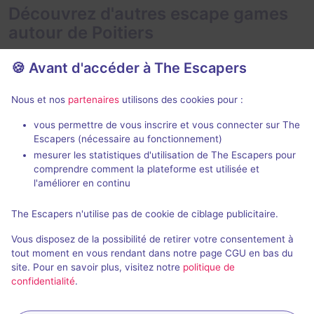
Découvrez d'autres escape games
autour de Poitiers
🍪 Avant d'accéder à The Escapers
Nous et nos
partenaires
utilisons des cookies pour :
vous permettre de vous inscrire et vous connecter sur The
Escapers (nécessaire au fonctionnement)
Alerte chez les Pompiers
mesurer les statistiques d'utilisation de The Escapers pour
The Escape League
- Poitiers
comprendre comment la plateforme est utilisée et
The Escape L
4,8 / 5
43 avis
l'améliorer en continu
2 - 6
Intermédiaire
The Escapers n'utilise pas de cookie de ciblage publicitaire.
2 - 6
Catastrophe
22€ - 45€
Vous disposez de la possibilité de retirer votre consentement à
tout moment en vous rendant dans notre page CGU en bas du
site. Pour en savoir plus, visitez notre
politique de
confidentialité
.