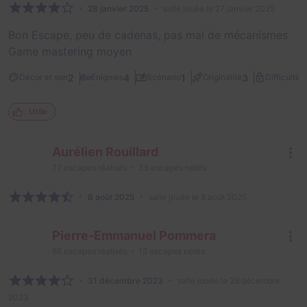
28 janvier 2025
salle jouée le 27 janvier 2025
Bon Escape, peu de cadenas, pas mal de mécanismes
Game mastering moyen
2
2
4
1
3
Décor et son
Énigmes
Scénario
Originalité
Difficulté
Utile
Aurélien Rouillard
77
escapes réalisés
35
escapes notés
8 août 2025
salle jouée le 8 août 2025
Pierre-Emmanuel Pommera
66
escapes réalisés
15
escapes notés
31 décembre 2023
salle jouée le 29 décembre
2023