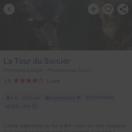
La Tour du Sorcier
Phantasia Escape
- Plaisance-du-Touch
3,8
11 avis
Fantastique
2-6
60 min
Intermédiaire
25€ - 35€
L'épée légendaire du Roi a été volée. Un seul coupable :
le puissant sorcier du nom d'Archibald aujourd'hui