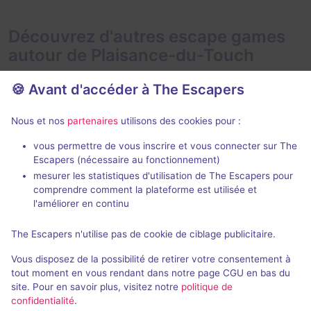
Découvrez d'autres escape games
autour de Plaisance-du-Touch
🍪 Avant d'accéder à The Escapers
Nous et nos
partenaires
utilisons des cookies pour :
vous permettre de vous inscrire et vous connecter sur The
Escapers (nécessaire au fonctionnement)
Enigma City - Argent Sale
Docteur Gri
mesurer les statistiques d'utilisation de The Escapers pour
Mysteria Esca
comprendre comment la plateforme est utilisée et
Enigma Escape
- Toulouse
l'améliorer en continu
4,9 / 5
155 avis
2 - 5
The Escapers n'utilise pas de cookie de ciblage publicitaire.
2 - 6
Intermédiaire
Vous disposez de la possibilité de retirer votre consentement à
Aventure, Enquête / Mystère
35€
tout moment en vous rendant dans notre page CGU en bas du
site. Pour en savoir plus, visitez notre
politique de
confidentialité
.