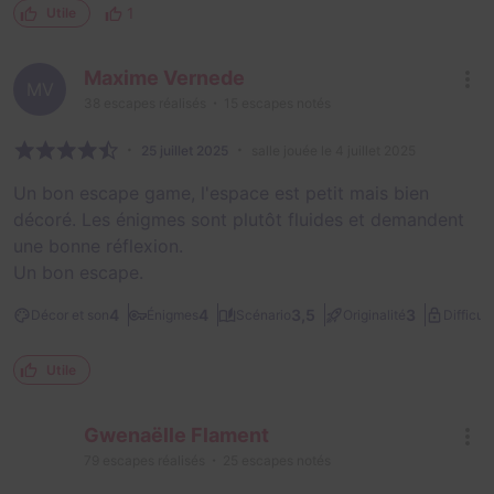
1
Utile
Maxime Vernede
MV
38
escapes réalisés
15
escapes notés
25 juillet 2025
salle jouée le 4 juillet 2025
Un bon escape game, l'espace est petit mais bien
décoré. Les énigmes sont plutôt fluides et demandent
une bonne réflexion.
Un bon escape.
4
4
3,5
3
Décor et son
Énigmes
Scénario
Originalité
Difficult
Utile
Gwenaëlle Flament
79
escapes réalisés
25
escapes notés