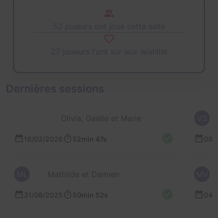
52 joueurs ont joué cette salle
27 joueurs l'ont sur leur wishlist
Dernières sessions
Olivia, Gaëlle et Marie
VS
16/02/2026
52min 47s
08/
ML
Mathilde et Damien
MV
31/08/2025
50min 52s
04/