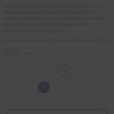
La salle était vraiment cool bien que parfois un peu
laborieux à cause du manque d'indices et de la
présence d'éléments purement décoratifs qui ont l'air
d'indice, mais se révèlent finalement inutile.
L'expérience reste très positive.
4
3,5
4
3,5
Décor et son
Énigmes
Scénario
Originalité
Diffic
1
Utile
1
2
3