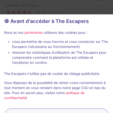
L'Antre du Tueur
4,4 / 5
20 avis
🍪 Avant d'accéder à The Escapers
2 - 8
Intermédiaire
Enquête / Mystère
25€ - 45€
Nous et nos
partenaires
utilisons des cookies pour :
vous permettre de vous inscrire et vous connecter sur The
Escapers (nécessaire au fonctionnement)
mesurer les statistiques d'utilisation de The Escapers pour
comprendre comment la plateforme est utilisée et
l'améliorer en continu
The Escapers n'utilise pas de cookie de ciblage publicitaire.
L'Atelier du Père Noël
Vous disposez de la possibilité de retirer votre consentement à
4,2 / 5
9 avis
tout moment en vous rendant dans notre page CGU en bas du
site. Pour en savoir plus, visitez notre
politique de
2 - 6
Intermédiaire
confidentialité
.
Fantastique
25€ - 45€