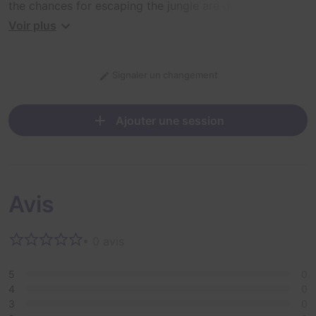
the chances for escaping the jungle are dropping.
Get the treasure and run away !
Voir plus
Signaler un changement
Ajouter une session
Avis
• 0 avis
5
0
4
0
3
0