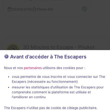
03/03/2018
17min 57s
30 Minutes to Escape - Phuket
🍪 Avant d'accéder à The Escapers
Enseigne fermée
Nous et nos
partenaires
utilisons des cookies pour :
vous permettre de vous inscrire et vous connecter sur The
Escapers (nécessaire au fonctionnement)
mesurer les statistiques d'utilisation de The Escapers pour
comprendre comment la plateforme est utilisée et
l'améliorer en continu
The Escapers n'utilise pas de cookie de ciblage publicitaire.