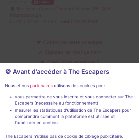
ADRESSE
CARTE
The Focus Centre, Chestnut Avenue,
PE1 4PE
Petersborough
+44 1733 808306
NUMÉRO DE TÉLÉPHONE
Contacter cette enseigne
Signaler un changement
C'est votre enseigne ?
🍪 Avant d'accéder à The Escapers
Nous et nos
partenaires
utilisons des cookies pour :
Salles fermées de Hourglass
Escapes
vous permettre de vous inscrire et vous connecter sur The
Escapers (nécessaire au fonctionnement)
mesurer les statistiques d'utilisation de The Escapers pour
comprendre comment la plateforme est utilisée et
l'améliorer en continu
The Escapers n'utilise pas de cookie de ciblage publicitaire.