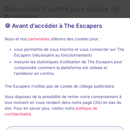
Découvrez d'autres jeux autour de
Perpignan
🍪 Avant d'accéder à The Escapers
Nous et nos
partenaires
utilisons des cookies pour :
vous permettre de vous inscrire et vous connecter sur The
75 min
Escapers (nécessaire au fonctionnement)
mesurer les statistiques d'utilisation de The Escapers pour
Mystère à Lived Street
Jungle Ques
comprendre comment la plateforme est utilisée et
Escape Dimension
- Perpignan
Escape Dimen
l'améliorer en continu
4,9 / 5
97 avis
The Escapers n'utilise pas de cookie de ciblage publicitaire.
2 - 8
Intermédiaire
2 - 6
Vous disposez de la possibilité de retirer votre consentement à
Frisson / Horreur, Enquête / Mystère
29€ - 42€
Aventure
tout moment en vous rendant dans notre page CGU en bas du
site. Pour en savoir plus, visitez notre
politique de
confidentialité
.