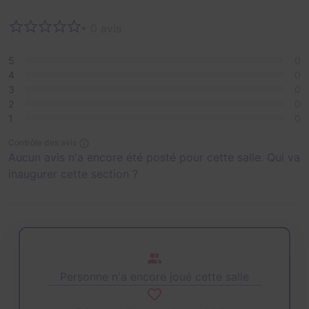
Interdit aux moins de 18 ans. Groupe de 2 à 4 joueurs.
• 0 avis
5
0
4
0
3
0
2
0
1
0
Contrôle des avis
Aucun avis n'a encore été posté pour cette salle. Qui va
inaugurer cette section ?
Personne n'a encore joué cette salle