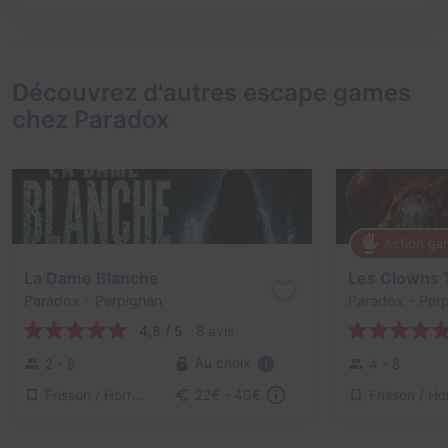
Découvrez d'autres escape games
chez Paradox
Action g
La Dame Blanche
Les Clowns 
Paradox
- Perpignan
Paradox
- Per
4,8 / 5
8 avis
Au choix
2 - 8
4 - 8
Frisson / Horreur, Enquête / Mystère
22€ - 40€