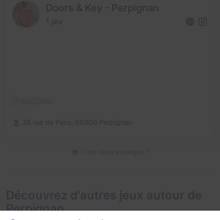
Doors & Key - Perpignan
1 jeu
38 rue de Paris,
66000 Perpignan
C'est votre enseigne ?
Découvrez d'autres jeux autour de
Perpignan