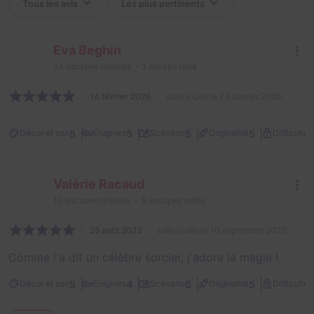
Eva Beghin
24
escapes réalisés
1
escape noté
14 février 2026
salle jouée le 23 janvier 2026
1
5
5
5
5
Décor et son
Énigmes
Scénario
Originalité
Difficulté
Valérie Racaud
10
escapes réalisés
9
escapes notés
25 août 2023
salle jouée le 10 septembre 2022
Comme l'a dit un célèbre sorcier, j'adore la magie !
1
5
4
5
5
Décor et son
Énigmes
Scénario
Originalité
Difficulté