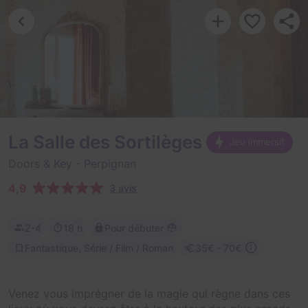
La Salle des Sortilèges
Jeu immersif
Doors & Key
- Perpignan
4,9
3 avis
2-4
18 h
Pour débuter
Fantastique, Série / Film / Roman
35€ - 70€
Venez vous imprégner de la magie qui règne dans ces