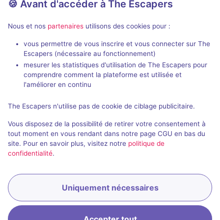
🍪 Avant d'accéder à The Escapers
Nous et nos
partenaires
utilisons des cookies pour :
vous permettre de vous inscrire et vous connecter sur The
75 min
Escapers (nécessaire au fonctionnement)
mesurer les statistiques d'utilisation de The Escapers pour
Mystère à Lived Street
Jungle Ques
comprendre comment la plateforme est utilisée et
Escape Dimension
- Perpignan
Escape Dimen
l'améliorer en continu
4,9 / 5
97 avis
The Escapers n'utilise pas de cookie de ciblage publicitaire.
2 - 8
Intermédiaire
2 - 6
Vous disposez de la possibilité de retirer votre consentement à
Frisson / Horreur, Enquête / Mystère
29€ - 42€
Aventure
tout moment en vous rendant dans notre page CGU en bas du
site. Pour en savoir plus, visitez notre
politique de
confidentialité
.
Uniquement nécessaires
Réserver
Accepter tout