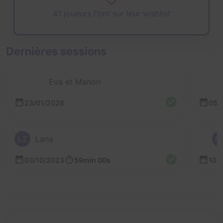
41 joueurs l'ont sur leur wishlist
Dernières sessions
Eva et Manon
23/01/2026
05/
LZ
Lana
F
03/10/2023
59min 00s
10/