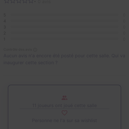
• 0 avis
5
0
4
0
3
0
2
0
1
0
Contrôle des avis
Aucun avis n'a encore été posté pour cette salle. Qui va
inaugurer cette section ?
11 joueurs ont joué cette salle
Personne ne l'a sur sa wishlist