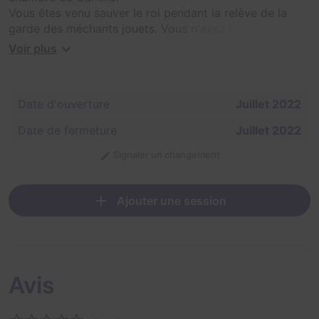
Vous êtes venu sauver le roi pendant la relève de la
garde des méchants jouets. Vous n'avez que 45
minutes avant leur retour.
Voir plus
Arriverez-vous à sauver le monde des Woopies en leur
ramenant leur roi ?
Date d'ouverture
Juillet 2022
Date de fermeture
Juillet 2022
Signaler un changement
Ajouter une session
Avis