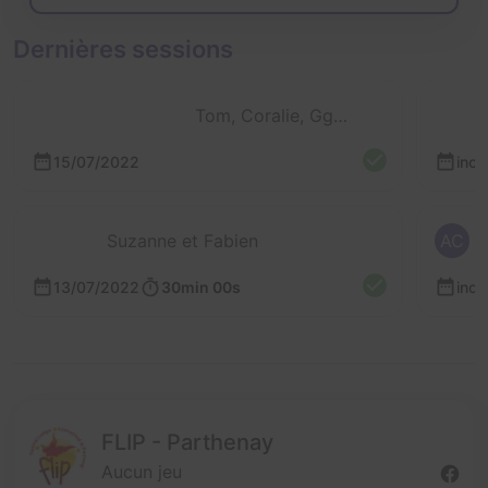
Dernières sessions
Tom, Coralie, Ggb, Calie, Théo et 1 autre
15/07/2022
inc
Suzanne et Fabien
AC
13/07/2022
30min 00s
inc
FLIP - Parthenay
Aucun jeu