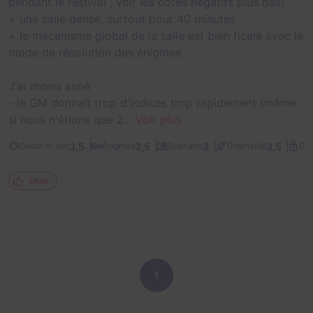
pendant le festival ; voir les côtés négatifs plus bas)
+ une salle dense, surtout pour 40 minutes
+ le mécanisme global de la salle est bien ficelé avec le
mode de résolution des énigmes
J'ai moins aimé
- le GM donnait trop d'indices trop rapidement (même
si nous n'étions que 2...
Voir plus
3,5
3,5
3
3,5
Décor et son
Énigmes
Scénario
Originalité
Dif
Utile
1