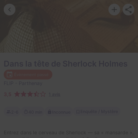
Dans la tête de Sherlock Holmes
Évènement passé
FLIP
- Parthenay
3,5
1 avis
Enquête / Mystère
2-6
40 min
Inconnue
Entrez dans le cerveau de Sherlock — sa « mansarde »,