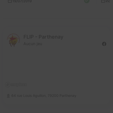
19/07/2019
inc
FLIP - Parthenay
Aucun jeu
64 rue Louis Aguillon,
79200 Parthenay