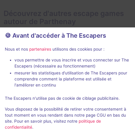
Découvrez d'autres escape games
autour de Parthenay
🍪 Avant d'accéder à The Escapers
Nous et nos
partenaires
utilisons des cookies pour :
Saisonnier
vous permettre de vous inscrire et vous connecter sur The
Escapers (nécessaire au fonctionnement)
La Cape et l'Épée
mesurer les statistiques d'utilisation de The Escapers pour
Escape Le Fontenioux
- Vernoux-
comprendre comment la plateforme est utilisée et
en-Gâtine
l'améliorer en continu
4 / 5
3 avis
The Escapers n'utilise pas de cookie de ciblage publicitaire.
2 - 6
Intermédiaire
Vous disposez de la possibilité de retirer votre consentement à
Fantastique
20€ - 35€
tout moment en vous rendant dans notre page CGU en bas du
site. Pour en savoir plus, visitez notre
politique de
confidentialité
.