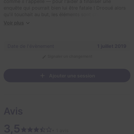
comme il l'appelle — pour l'aider à finaliser une
enquête qui pourrait bien lui être fatale ! Drogué alors
qu'il touchait au but, les éléments sont chamboulés
dans l'architecture mentale du célèbre limier.
Voir plus
Vous avez 40 minutes pour finaliser son enquête et
trouver l'antidote adéquat ! Sinon, c'en est fini du plus
Date de l'évènement
1 juillet 2019
grand détective de tous les temps. Watson compte sur
vous !
Signaler un changement
NB : Cet escape game éphémère a été créé pour le
FLIP 2019 par les auteurs de la BD "Dans la tête de
Ajouter une session
Sherlock Holmes" avec le soutien d'Ankama Editions.
Avis
3,5
• 1 avis