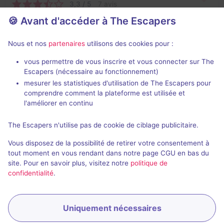
3,3 / 5
7 avis
🍪 Avant d'accéder à The Escapers
4 - 8
Pour débuter
Aventure
32€ - 35€
Nous et nos
partenaires
utilisons des cookies pour :
vous permettre de vous inscrire et vous connecter sur The
Escapers (nécessaire au fonctionnement)
mesurer les statistiques d'utilisation de The Escapers pour
comprendre comment la plateforme est utilisée et
l'améliorer en continu
The Escapers n'utilise pas de cookie de ciblage publicitaire.
Fort Boyard
Vous disposez de la possibilité de retirer votre consentement à
3,2 / 5
4 avis
tout moment en vous rendant dans notre page CGU en bas du
site. Pour en savoir plus, visitez notre
politique de
4 - 10
Intermédiaire
confidentialité
.
Logique
32€ - 35€
Uniquement nécessaires