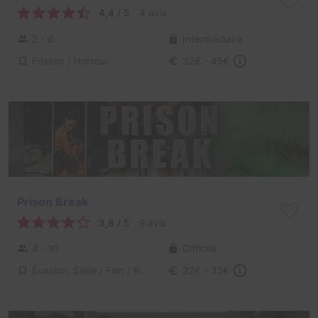
4,4 / 5
4 avis
2 - 6
Intermédiaire
Frisson / Horreur
32€ - 45€
Prison Break
3,8 / 5
9 avis
4 - 10
Difficile
Évasion, Série / Film / Roman
32€ - 35€