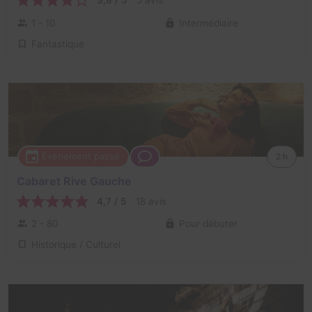
3,8 / 5
5 avis
1 - 10
Intermédiaire
Fantastique
Évènement passé
2 h
Cabaret Rive Gauche
4,7 / 5
18 avis
2 - 80
Pour débuter
Historique / Culturel