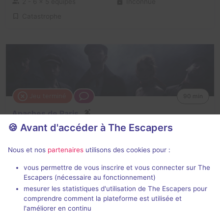
2 - 6
× 5 équipes
Inconnue
Catastrophe
Jeu terminé
90 min
Apaches de Paris
🍪 Avant d'accéder à The Escapers
3,6 / 5
10 avis
1 - 9
Pour débuter
Nous et nos
partenaires
utilisons des cookies pour :
Historique / Culturel
vous permettre de vous inscrire et vous connecter sur The
Escapers (nécessaire au fonctionnement)
mesurer les statistiques d'utilisation de The Escapers pour
comprendre comment la plateforme est utilisée et
l'améliorer en continu