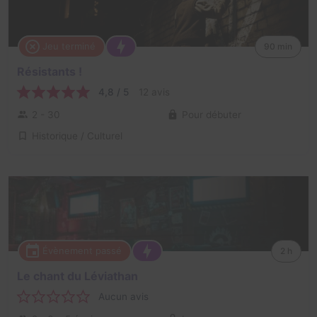
Jeu terminé
90 min
Résistants !
4,8 / 5
12 avis
2 - 30
Pour débuter
Historique / Culturel
Évènement passé
2 h
Le chant du Léviathan
Aucun avis