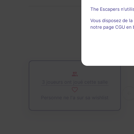
The Escapers n'utili
Vous disposez de la
notre page CGU en ba
De
3 joueurs ont joué cette salle
Personne ne l'a sur sa wishlist