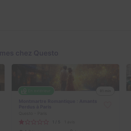
ames chez Questo
En extérieur
91 min
Montmartre Romantique : Amants
Perdus à Paris
Questo
- Paris
1 / 5
1 avis