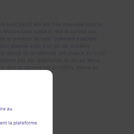
s avait plutôt été une très mauvaise surprise,
 histoire sans queue ni tête et surtout ses
de la question de type "comment s'appelle
sto dispose aussi d'un jeu sur le thème
'ai décidé de lui redonner une chance. Et force
étaient pas des spécificités du jeu sur Mona
gme dont la réponse est un chiffre, disons au
ire au
ent la plateforme