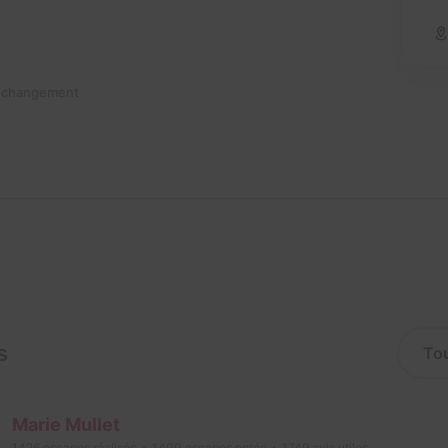
n changement
s
Marie Mullet
1426
escapes réalisés
1400
escapes notés
1749
avis utiles