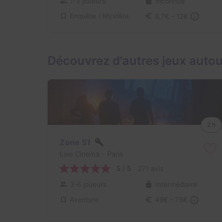
1-3 joueurs
Inconnue
Enquête / Mystère
6,7€ - 12€
Découvrez d'autres jeux autou
2 h
Zone 51
Live Cinema
- Paris
5 / 5
271 avis
3-6 joueurs
Intermédiaire
Aventure
49€ - 75€