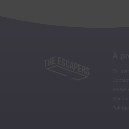
À p
Qui so
Contact
Presse
Mentio
Politiqu