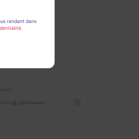
ous rendant dans
dentialité
.
entin
/2024
2 994 points