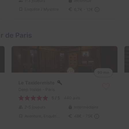
1-3 joueurs
Inconnue
Enquête / Mystère
6,7€ - 12€
r de Paris
90 min
Le Taxidermiste
Deep Inside
- Paris
5 / 5
440 avis
2-5 joueurs
Intermédiaire
Aventure, Enquête / Mystère
48€ - 75€