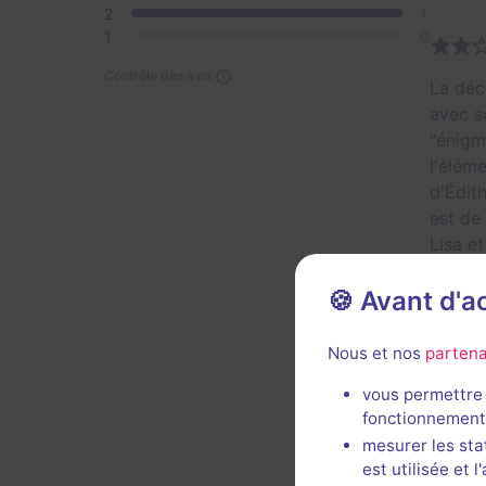
2
1
1
0
Contrôle des avis
La déc
avec s
"énigm
l'élém
d'Édit
est de
Lisa et
hasard 
🍪 Avant d'
Util
Nous et nos
partena
vous permettre 
fonctionnement
mesurer les sta
est utilisée et 