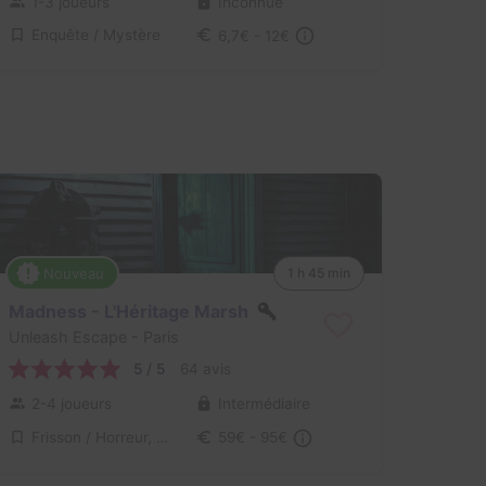
1-3 joueurs
Inconnue
Enquête / Mystère
6,7€ - 12€
Nouveau
1 h 45 min
Madness - L'Héritage Marsh
Unleash Escape
- Paris
5 / 5
64 avis
2-4 joueurs
Intermédiaire
Frisson / Horreur, Enquête / Mystère
59€ - 95€