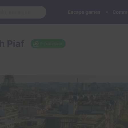
Escape games
Commu
th Piaf
En extérieur