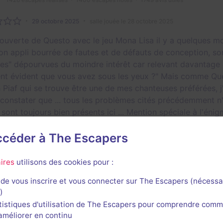
29 octobre 2025
salle jouée le 28 octobre 2025
ouverte de Questo avec le jeu Mona Lisa il y a quelques moi
on appli bourrée de fautes et de défauts de conception, son
es" dépourvues du moindre intérêt car relevant davantage 
ent évident que vous avez sous les yeux ?" Mais comme Que
h Piaf qui se trouve être une de mes chanteuses préférées, j
 constater que ... tous les problèmes cités précédemment n'
 sont toujours bien présents ici ... Mention spéciale à l'éni
sept, qui nous renvoie...
Voir plus
accéder à The Escapers
e
ires
utilisons des cookies pour :
de vous inscrire et vous connecter sur The Escapers (nécessa
1
)
tistiques d'utilisation de The Escapers pour comprendre comm
l'améliorer en continu