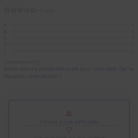
• 0 avis
5
0
4
0
3
0
2
0
1
0
Contrôle des avis
Aucun avis n'a encore été posté pour cette salle. Qui va
inaugurer cette section ?
1 joueur a joué cette salle
2 joueurs l'ont sur leur wishlist