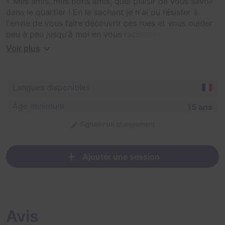
« Mes amis, mes bons amis, quel plaisir de vous savoir
dans le quartier ! En le sachant je n'ai pu résister à
l'envie de vous faire découvrir ces rues et vous guider
peu à peu jusqu'à moi en vous racontant la légende qui
m'accompagne ».
Voir plus
Lancez-vous sur la piste de ce vieux sage qui ne
demande qu'à être retrouvé et raconter sa légende.
Langues disponibles
Âge minimum
15 ans
Signaler un changement
Ajouter une session
Avis