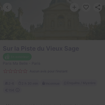
Sur la Piste du Vieux Sage
En extérieur
Paris Ma Belle
- Paris
Aucun avis pour l'instant
Enquête / Mystère
2-6
2 h 30 min
Inconnue
15€