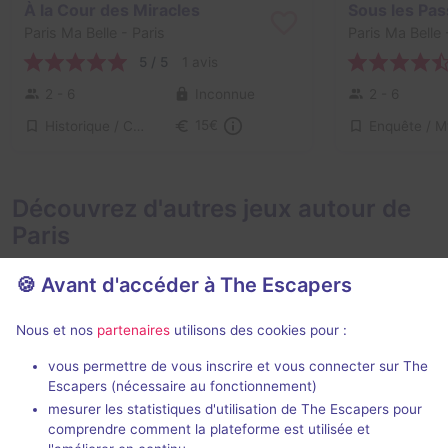
À la Cour des Miracles
Paris Ma Belle
- Paris
Paris Ma Belle
-
5 / 5
1 avis
2 - 6
Inconnue
2 - 6
Historique / Culturel
15€
Découvrez d'autres jeux autour de
Paris
🍪 Avant d'accéder à The Escapers
Nous et nos
partenaires
utilisons des cookies pour :
2 h
vous permettre de vous inscrire et vous connecter sur The
Escapers (nécessaire au fonctionnement)
Zone 51
Le Taxiderm
mesurer les statistiques d'utilisation de The Escapers pour
Live Cinema
- Paris
Deep Inside
- P
comprendre comment la plateforme est utilisée et