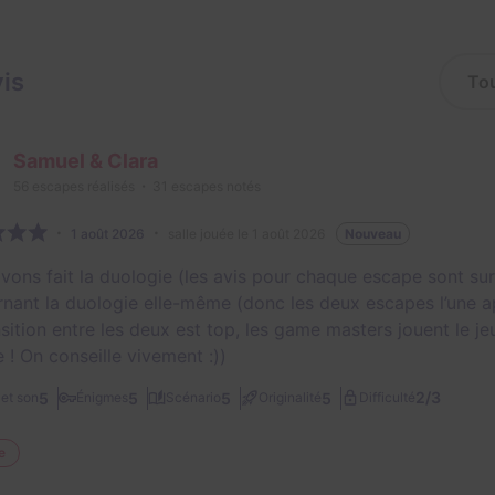
vis
Samuel & Clara
56
escapes réalisés
31
escapes notés
1 août 2026
salle jouée le 1 août 2026
Nouveau
vons fait la duologie (les avis pour chaque escape sont sur
nant la duologie elle-même (donc les deux escapes l’une aprè
sition entre les deux est top, les game masters jouent le jeu 
 ! On conseille vivement :))
2/3
5
5
5
5
et son
Énigmes
Scénario
Originalité
Difficulté
e