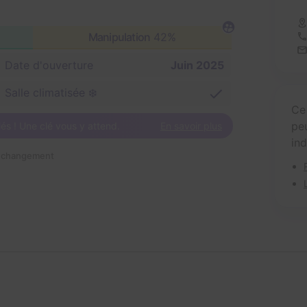
Manipulation
42%
Date d'ouverture
Juin 2025
Salle climatisée ❄️
Ce
pe
és ! Une clé vous y attend.
En savoir plus
in
n changement