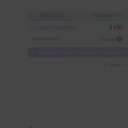
Fouille
24%
Réflexion
34%
Langues disponibles
Âge minimum
12 ans
Pandore et Associés participe à la Chasse aux Cl
Signaler u