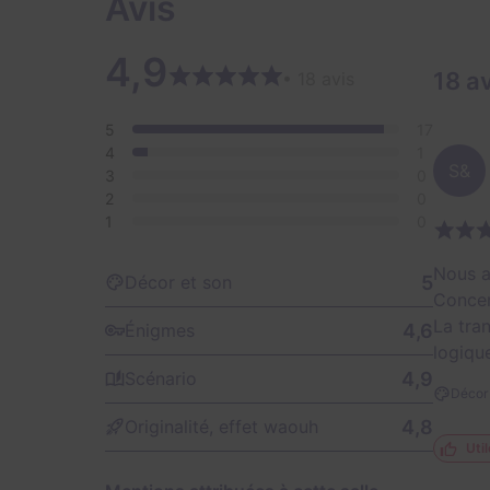
Avis
4,9
18 a
• 18 avis
5
17
4
1
S&
3
0
2
0
1
0
Nous a
5
Décor et son
Concer
La tran
4,6
Énigmes
logique
4,9
Scénario
Décor 
4,8
Originalité, effet waouh
Util