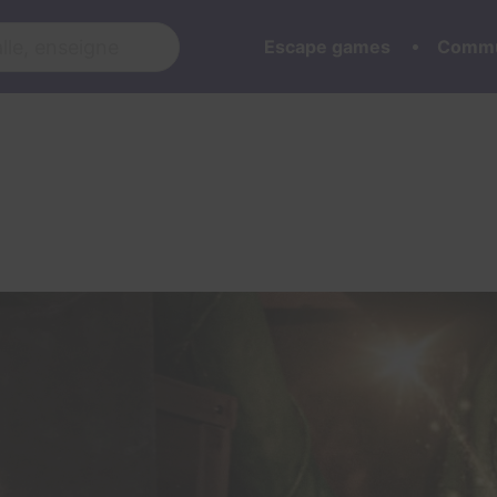
Escape games
Commu