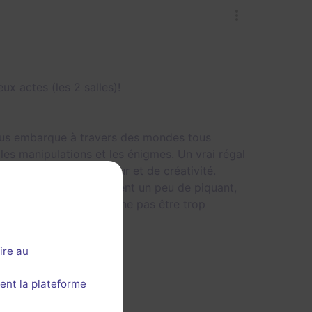
x actes (les 2 salles)!
e nous embarque à travers des mondes tous
 les manipulations et les énigmes. Un vrai régal
 sa propre dose d'amour et de créativité.
trois énigmes qui manquent un peu de piquant,
. Attention cependant à ne pas être trop
ire au
ent la plateforme
3