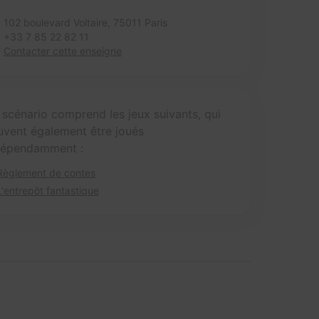
102 boulevard Voltaire,
75011 Paris
+33 7 85 22 82 11
Contacter cette enseigne
 scénario comprend les jeux suivants, qui
uvent également être joués
dépendamment :
Règlement de contes
L'entrepôt fantastique