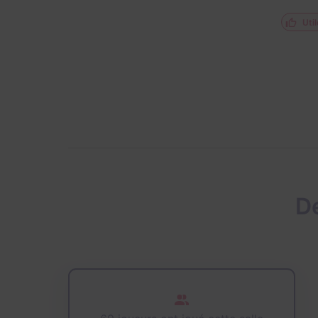
Util
D