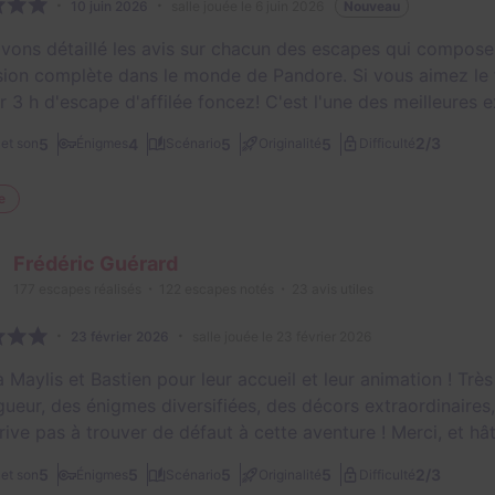
10 juin 2026
salle jouée le 6 juin 2026
Nouveau
vons détaillé les avis sur chacun des escapes qui compose
ion complète dans le monde de Pandore. Si vous aimez le 
ir 3 h d'escape d'affilée foncez! C'est l'une des meilleures
2/3
5
4
5
5
et son
Énigmes
Scénario
Originalité
Difficulté
e
Frédéric Guérard
177
escapes réalisés
122
escapes notés
23
avis utiles
23 février 2026
salle jouée le 23 février 2026
à Maylis et Bastien pour leur accueil et leur animation ! Trè
gueur, des énigmes diversifiées, des décors extraordinaires,
rive pas à trouver de défaut à cette aventure ! Merci, et hât
2/3
5
5
5
5
et son
Énigmes
Scénario
Originalité
Difficulté