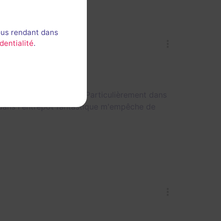
ous rendant dans
dentialité
.
er dans cette aventure. Particulièrement dans
 dans l'entrepôt fantastique m'empêche de