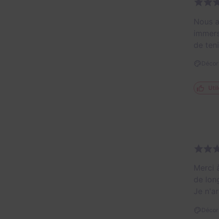
Nous a
immers
de ten
Décor 
Util
Merci 
de lon
Je n'ar
Décor 