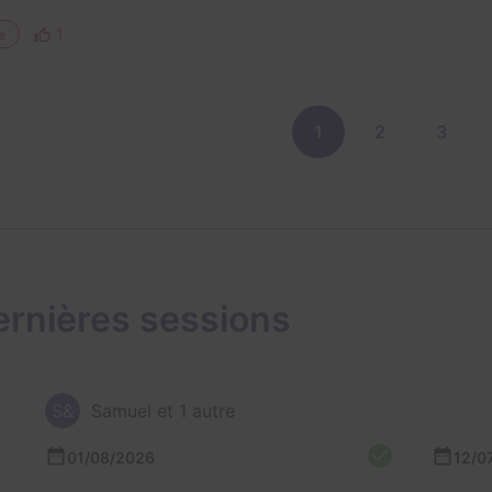
1
e
1
2
3
ernières sessions
S&
Samuel et 1 autre
01/08/2026
12/0