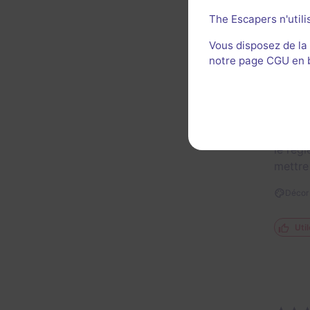
The Escapers n'utili
Util
Vous disposez de la
notre page CGU en ba
Le moi
le règ
mettre
Décor 
Util