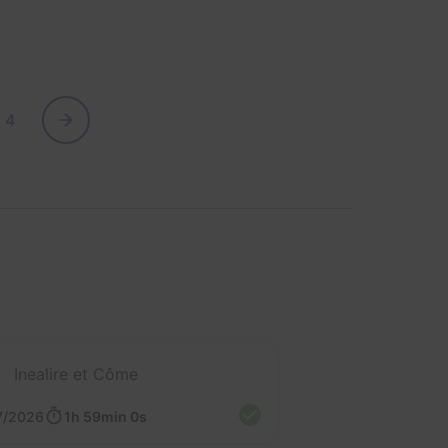
4
Inealire et Côme
7/2026
1h 59min 0s