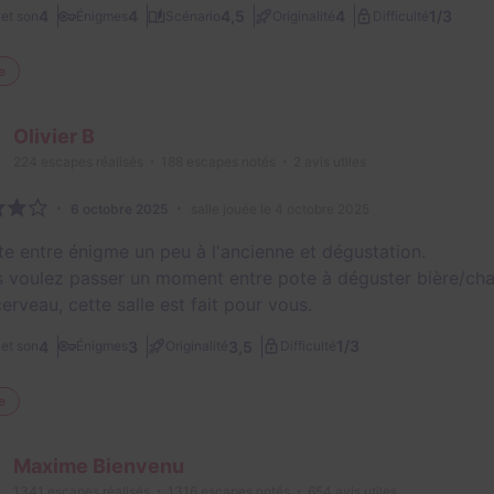
1/3
4
4
4,5
4
et son
Énigmes
Scénario
Originalité
Difficulté
e
Olivier B
224
escapes réalisés
188
escapes notés
2
avis utiles
6 octobre 2025
salle jouée le 4 octobre 2025
te entre énigme un peu à l'ancienne et dégustation.
s voulez passer un moment entre pote à déguster bière/cha
erveau, cette salle est fait pour vous.
1/3
4
3
3,5
et son
Énigmes
Originalité
Difficulté
e
Maxime Bienvenu
1341
escapes réalisés
1316
escapes notés
654
avis utiles