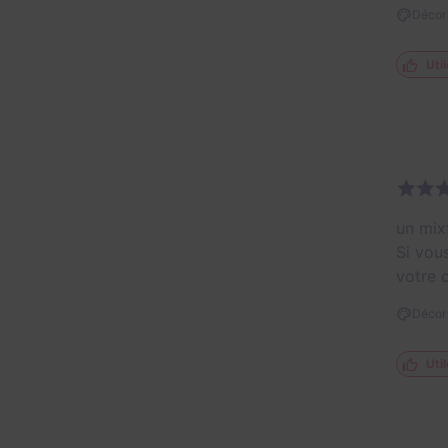
Décor 
Util
un mix
Si vou
votre c
Décor 
Util