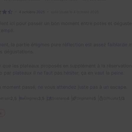
4 octobre 2025
salle jouée le 4 octobre 2025
vient ici pour passer un bon moment entre potes et déguster
rempli.
ent, la partie énigmes pure réflection est assez faiblarde m
es dégustations.
r que les plateaux proposés en supplément à la réservation
 par plateaux il ne faut pas hésiter, ça en vaut la peine.
 moment passé, ne vous attendez juste pas à un escape.
1/3
2,5
3,5
4
5
et son
Énigmes
Scénario
Originalité
Difficulté
e