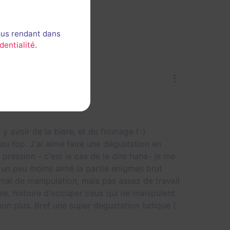
pour le chocolat.
ous rendant dans
dentialité
.
y avoir de la biere, et du fromage ! :)
 au top. J'ai aimé faire une dégustation en
s pression - c'est le cas de le dire haha- je me
'ai un peu moins aimé la partie énigmes brut
 mal de manipulation, mais pas assez de travail
nse, histoire d'occuper ceux qui ne manipulent
non plus. Bref une super degustation ludique (