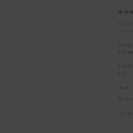
Si on 
doute 
Évidem
lors d
À note
à 5€ pp
Un bon
Décor 
Util