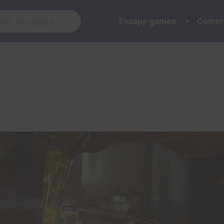
Escape games
Commu