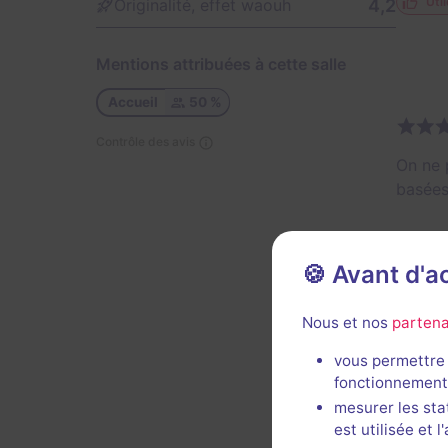
Util
4,2
Originalité, effet waouh
Mentions attribuées à cette salle
Accueil
50 %
Contrôle des avis
On ne 
basées
Celui 
fromage
🍪 Avant d'
de pro
(blanc
Nous et nos
partena
sur du 
vous permettre 
On ret
fonctionnement
histoir
mesurer les sta
est utilisée et 