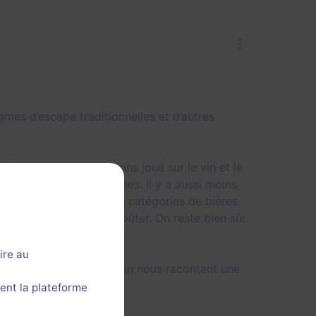
gmes d’escape traditionnelles et d’autres
t à ceux que nous avions joué sur le vin et le
ert de support aux énigmes. Il y a aussi moins
 du sens. Les principales catégories de bières
e variété de bières à goûter. On reste bien sûr
ire au
ation de la bière, tout en nous racontant une
ent la plateforme