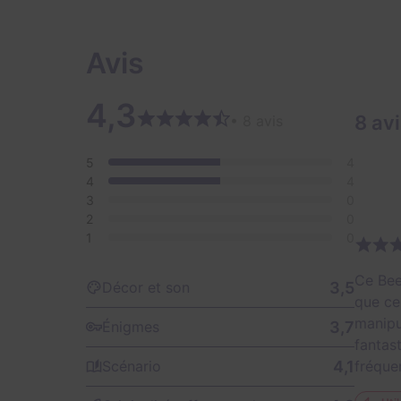
Avis
4,3
8 av
• 8 avis
5
4
4
4
3
0
2
0
1
0
Ce Bee
3,5
Décor et son
que ce
manipu
3,7
Énigmes
fantas
4,1
fréque
Scénario