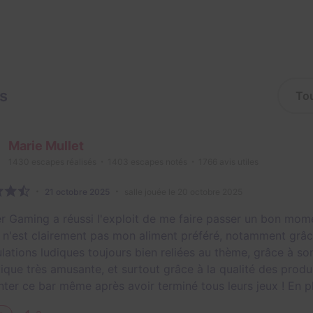
is
Marie Mullet
1430
escapes réalisés
1403
escapes notés
1766
avis utiles
21 octobre 2025
salle jouée le 20 octobre 2025
r Gaming a réussi l'exploit de me faire passer un bon mome
 n'est clairement pas mon aliment préféré, notamment grâc
lations ludiques toujours bien reliées au thème, grâce à son
tique très amusante, et surtout grâce à la qualité des prod
nter ce bar même après avoir terminé tous leurs jeux ! En p