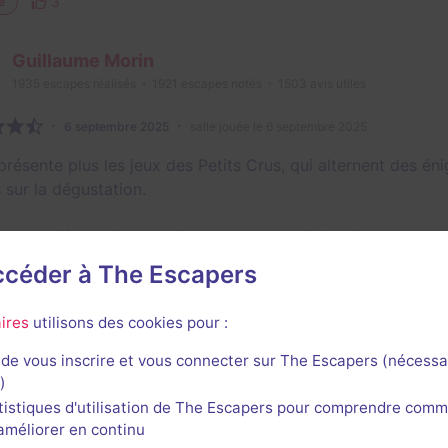
3
e
Guillaume Morin
1935
escapes réalisés
1921
escapes notés
1503
avis utiles
6 septembre 2025
salle jouée le 6 septembre 2025
présente plus les jeux des Petits Crus, qui alternent des éni
 sur la dégustation.
consacré à la bière possède quelques spécificités par rappor
. Il y a d’abord la présence d’un carnet bien réalisé, qui s
accéder à The Escapers
duits à déguster - un par énigme au lieu de trois - ce qui a
he, IPA…) sont représentées, ce qui permet d’avoir une bonn
ires
utilisons des cookies pour :
produit artisanal.
de vous inscrire et vous connecter sur The Escapers (nécessa
rouve la volonté de nous apprendre des choses sur la fabric
)
e.
tistiques d'utilisation de The Escapers pour comprendre comm
l'améliorer en continu