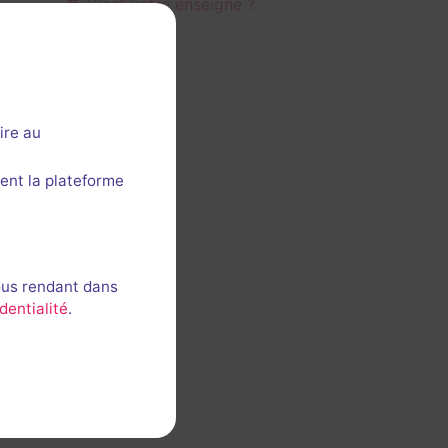
C'est votre enseigne ?
ire au
ent la plateforme
ous rendant dans
dentialité
.