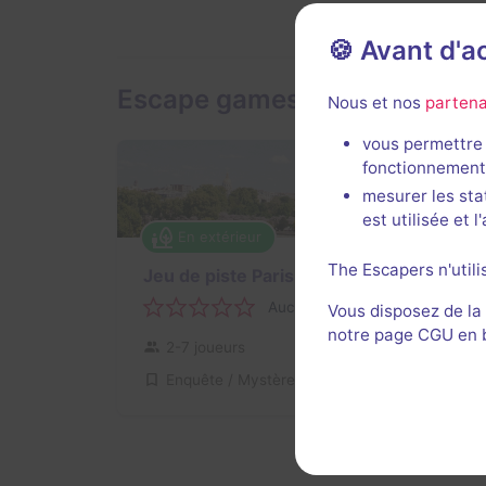
🍪 Avant d'
Escape games en extérieur d
Nous et nos
partena
vous permettre 
fonctionnement
mesurer les sta
est utilisée et 
En extérieur
The Escapers n'utili
Jeu de piste Paris
Aucun avis
Vous disposez de la
notre page CGU en ba
2-7 joueurs
Inconnue
Enquête / Mystère
34€