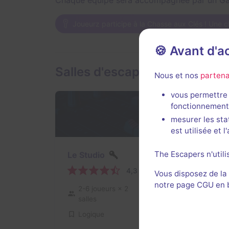
Chaque équipe sera accompagnée par un Ga
Joueurz participe à la Chasse aux Clés ! Une c
🍪 Avant d'
Salles d'escape game de Jou
Nous et nos
partena
vous permettre 
fonctionnement
mesurer les sta
est utilisée et 
The Escapers n'utili
Le Studio
4,3 / 5
180 avis
Vous disposez de la
notre page CGU en ba
2-6 joueurs
× 2
Intermédiaire
salles
Logique
25€ - 52€