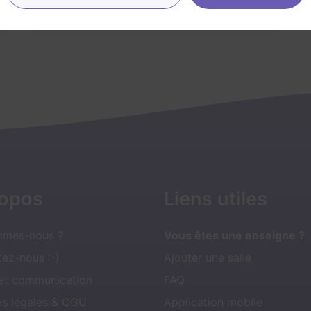
 +
Prochaine dispo :
Aujourd'hui à 11h15
Voir +
ropos
Liens utiles
mmes-nous ?
Vous êtes une enseigne ?
ez-nous :-)
Ajouter une salle
 et communication
FAQ
ns légales & CGU
Application mobile