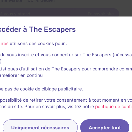
me Master 100 % dédié !
lé vous y attend.
En savoir plus
accéder à The Escapers
eurz
ires
utilisons des cookies pour :
de vous inscrire et vous connecter sur The Escapers (nécessa
)
tistiques d'utilisation de The Escapers pour comprendre comm
l'améliorer en continu
se pas de cookie de ciblage publicitaire.
La Croisière Infernale
4,1 / 5
109 avis
 possibilité de retirer votre consentement à tout moment en v
s du site. Pour en savoir plus, visitez notre
politique de confi
2-6 joueurs
× 3
Intermédiaire
salles
Catastrophe
25€ - 52€
Uniquement nécessaires
Accepter tout