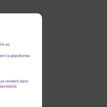
ire au
ent la plateforme
ous rendant dans
dentialité
.