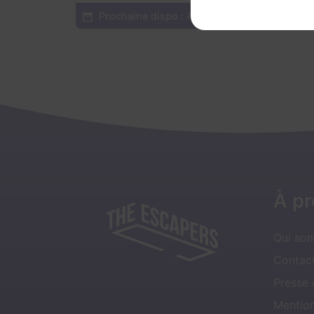
Prochaine dispo :
Aujourd'hui à 11h15
Voir
À p
Qui so
Contact
Presse
Mentio