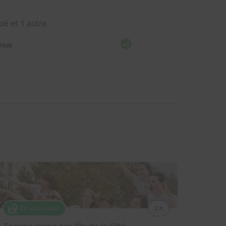
oé et 1 autre
nnue
En extérieur
2 h
Escape game sur l'Île de la Cité