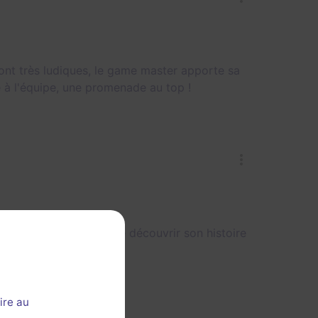
sont très ludiques, le game master apporte sa
 à l'équipe, une promenade au top !
ouvrir Montmartre et de découvrir son histoire
ire au