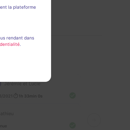
ent la plateforme
ous rendant dans
dentialité
.
Jérémie et Lucie
6/2021
1h 33min 0s
athieu
nnue