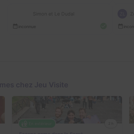
Simon et Le Dudal
ZL
Z
inconnue
inco
mes chez Jeu Visite
En extérieur
2 h
Escape game dans le Sacré-