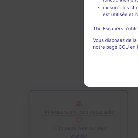
mesurer les sta
est utilisée et 
The Escapers n'utili
Vous disposez de la
notre page CGU en ba
D
14 joueurs ont joué cette salle
23 joueurs l'ont sur leur
wishlist