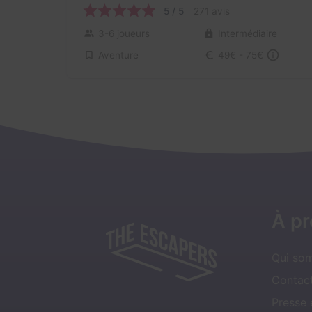
5 / 5
271 avis
3-6 joueurs
Intermédiaire
Aventure
49€ - 75€
À p
Qui so
Contact
Presse