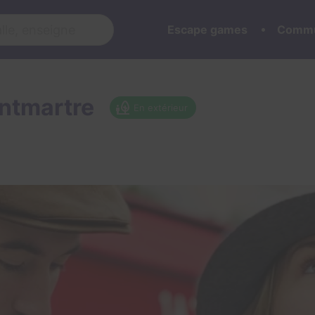
Escape games
Commu
ntmartre
En extérieur