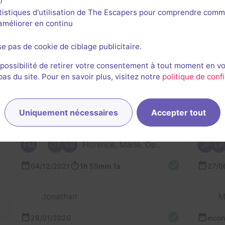
tistiques d'utilisation de The Escapers pour comprendre comm
1
l'améliorer en continu
se pas de cookie de ciblage publicitaire.
 possibilité de retirer votre consentement à tout moment en v
s du site. Pour en savoir plus, visitez notre
politique de confi
ernières sessions
Uniquement nécessaires
Accepter tout
FM
OT
VB
Florence, Marie, Ophélie, Valentine et 2 autres
JP
LP
04/12/2021
1h 55min 1s
27/0
Jonathan
M
28/01/2020
inco