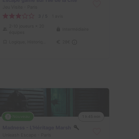
Jeu Visite
- Paris
3 / 5
1 avis
2-10 joueurs
× 20
Intermédiaire
équipes
Logique, Historique / Culturel
28€
Nouveau
1 h 45 min
Madness - L'Héritage Marsh
Unleash Escape
- Paris