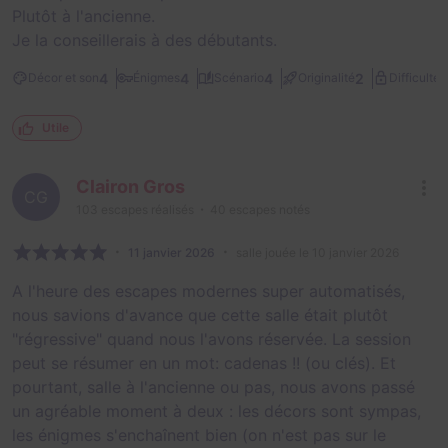
Plutôt à l'ancienne.
Je la conseillerais à des débutants.
1
4
4
4
2
Décor et son
Énigmes
Scénario
Originalité
Difficulté
Utile
Clairon Gros
CG
103
escapes réalisés
40
escapes notés
11 janvier 2026
salle jouée le 10 janvier 2026
A l'heure des escapes modernes super automatisés,
nous savions d'avance que cette salle était plutôt
"régressive" quand nous l'avons réservée. La session
peut se résumer en un mot: cadenas !! (ou clés). Et
pourtant, salle à l'ancienne ou pas, nous avons passé
un agréable moment à deux : les décors sont sympas,
les énigmes s'enchaînent bien (on n'est pas sur le