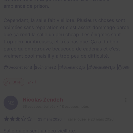
ambiance de prison.
Cependant, la salle fait vieillote. Plusieurs choses sont
abîmées sans réparation et c'est assez dommage parce
que ça rend la salle un peu cheap. Les énigmes sont
trop peu nombreuses, et très basique. Ça a du bon
parce qu'on retrouve beaucoup de cadenas et c'est
vraiment cool mais il y a trop peu de difficulté.
3
2
2,5
1,5
Décor et son
Énigmes
Scénario
Originalité
Difficu
1
Utile
Nicolas Zendeh
NZ
66
escapes réalisés
18
escapes notés
23 mars 2026
salle jouée le 23 mars 2026
Salle qu'on sent un peu vieillote.