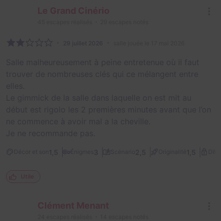
Le Grand Cinério
45
escapes réalisés
29
escapes notés
29 juillet 2026
salle jouée le 17 mai 2026
Salle malheureusement à peine entretenue où il faut
trouver de nombreuses clés qui ce mélangent entre
elles.
Le gimmick de la salle dans laquelle on est mit au
début est rigolo les 2 premières minutes avant que l’on
ne commence à avoir mal a la cheville.
Je ne recommande pas.
1,5
3
2,5
1,5
Décor et son
Énigmes
Scénario
Originalité
Diffi
Utile
Clément Menant
24
escapes réalisés
14
escapes notés