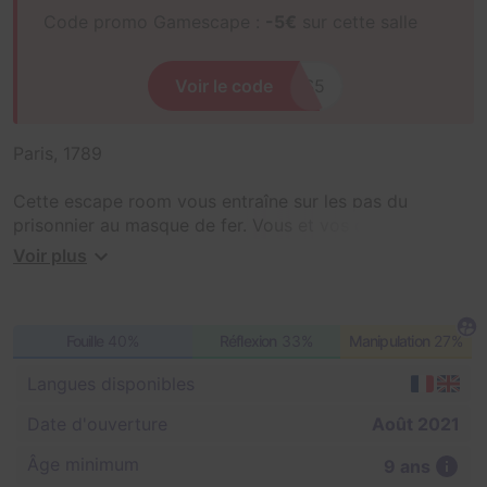
Code promo Gamescape :
-5€
sur cette salle
Voir le code
XXXXXXXXERS5
Paris, 1789
Cette escape room vous entraîne sur les pas du
prisonnier au masque de fer. Vous et vos compagnons
avez été mandaté par le tribunal révolutionnaire afin de
Voir plus
faire la lumière sur l'existence de ce légendaire
prisonnier. Dans une heure, la Bastille tombera, vous
n'aurez que peu de temps pour mener à bien votre
Fouille
40%
Réflexion
33%
Manipulation
27%
enquête et vous échapper. Entravés par vos lourdes
chaînes, enfermés dans cette geôle lugubre.. vos
Langues disponibles
chances d'évasion sont minces. Après tout, personne
ne s'est jamais échappé des cachots de la Bastille.
Date d'ouverture
Août 2021
NB : Cette salle est une nouvelle version de la salle
Âge minimum
9 ans