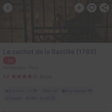
Le cachot de la Bastille (1789)
-5€
Gamescape
- Paris
3,6
39 avis
2-5
60 min
Pour débuter
(
)
Idéal : 2-4
Évasion
19€ - 43,5€