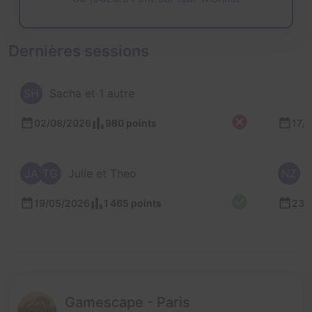
Dernières sessions
SH
Sacha et 1 autre
02/08/2026
980 points
17/
JA
TG
Julie et Theo
NZ
19/05/2026
1 465 points
23/
Gamescape - Paris