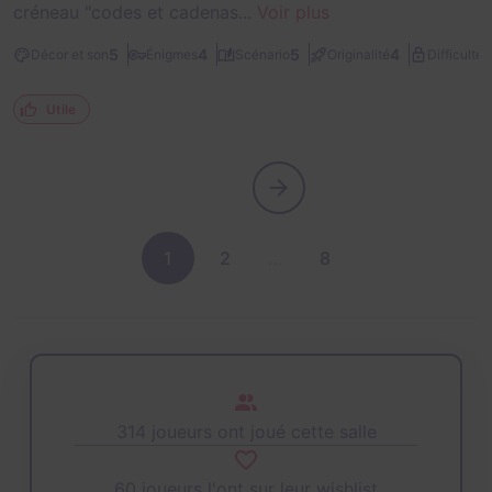
créneau "codes et cadenas...
Voir plus
1
5
4
5
4
Décor et son
Énigmes
Scénario
Originalité
Difficulté
Utile
1
2
…
8
314 joueurs ont joué cette salle
60 joueurs l'ont sur leur wishlist