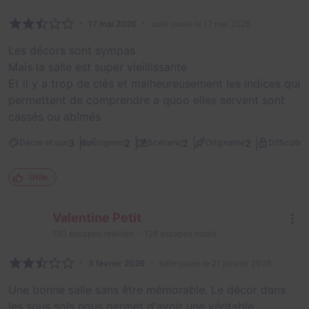
17 mai 2026
salle jouée le 17 mai 2026
Les décors sont sympas
Mais la salle est super vieillissante
Et il y a trop de clés et malheureusement les indices qui
permettent de comprendre a quoo elles servent sont
cassés ou abîmés
1
3
2
2
2
Décor et son
Énigmes
Scénario
Originalité
Difficulté
Utile
Valentine Petit
150
escapes réalisés
128
escapes notés
3 février 2026
salle jouée le 21 janvier 2026
Une bonne salle sans être mémorable. Le décor dans
les sous sols nous permet d'avoir une véritable