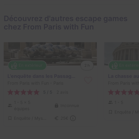
Découvrez d'autres escape games
chez From Paris with Fun
En extérieur
En extéri
2 h
L'enquête dans les Passages Couverts
From Paris with Fun
- Paris
From Paris wit
5 / 5
2 avis
1 - 5
× 5
1 - 5
Inconnue
équipes
Enquête / Mystère
25€