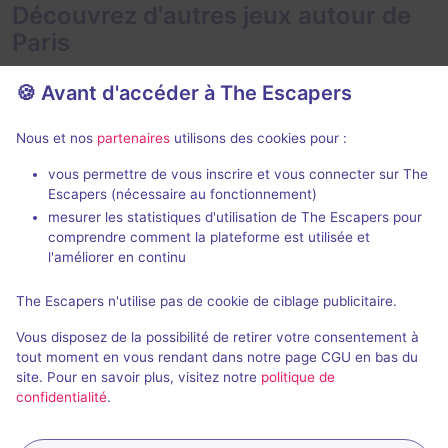
Découvrez d'autres jeux autour de
Paris
🍪 Avant d'accéder à The Escapers
Nous et nos
partenaires
utilisons des cookies pour :
2 h
vous permettre de vous inscrire et vous connecter sur The
Escapers (nécessaire au fonctionnement)
Zone 51
Le Taxiderm
mesurer les statistiques d'utilisation de The Escapers pour
Live Cinema
- Paris
Deep Inside
- P
comprendre comment la plateforme est utilisée et
5 / 5
271 avis
l'améliorer en continu
3 - 6
Intermédiaire
2 - 5
The Escapers n'utilise pas de cookie de ciblage publicitaire.
Aventure
49€ - 75€
Vous disposez de la possibilité de retirer votre consentement à
tout moment en vous rendant dans notre page CGU en bas du
site. Pour en savoir plus, visitez notre
politique de
confidentialité
.