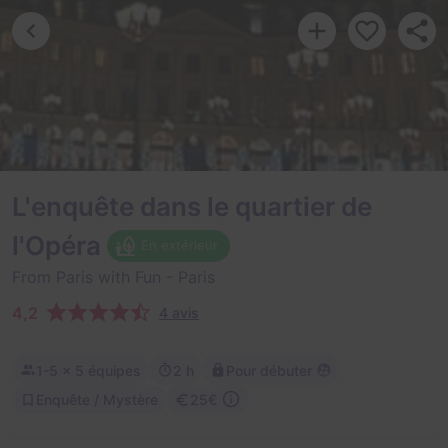
L'enquête dans le quartier de
l'Opéra
En extérieur
From Paris with Fun
- Paris
4,2
4 avis
1-5
× 5 équipes
2 h
Pour débuter
Enquête / Mystère
25€