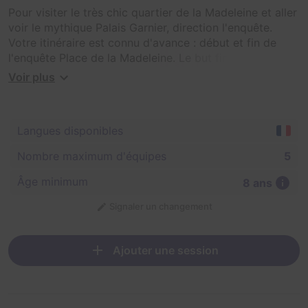
Pour visiter le très chic quartier de la Madeleine et aller
voir le mythique Palais Garnier, direction l'enquête.
Votre itinéraire est connu d'avance : début et fin de
l'enquête Place de la Madeleine. Le but final : la
résolution d'un puzzle constitué de toutes les énigmes
Voir plus
du parcours.
Langues disponibles
Nombre maximum d'équipes
5
Âge minimum
8 ans
Signaler un changement
Ajouter une session