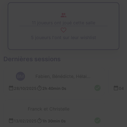
11 joueurs ont joué cette salle
5 joueurs l'ont sur leur wishlist
Dernières sessions
BM
Fabien, Bénédicte, Hélain et 2 autres
28/10/2025
2h 40min 0s
04/
Franck et Christelle
13/02/2025
1h 30min 0s