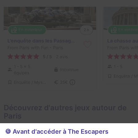
En extérieur
En extéri
2 h
L'enquête dans les Passages Couverts
From Paris with Fun
- Paris
From Paris wit
5 / 5
2 avis
1 - 5
× 5
1 - 5
Inconnue
équipes
Enquête / Mystère
25€
Découvrez d'autres jeux autour de
Paris
🍪 Avant d'accéder à The Escapers