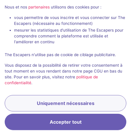
Nous et nos
partenaires
utilisons des cookies pour :
2 h
vous permettre de vous inscrire et vous connecter sur The
Escapers (nécessaire au fonctionnement)
Zone 51
Le Taxiderm
mesurer les statistiques d'utilisation de The Escapers pour
Live Cinema
- Paris
Deep Inside
- P
comprendre comment la plateforme est utilisée et
5 / 5
274 avis
l'améliorer en continu
3 - 6
Intermédiaire
2 - 5
The Escapers n'utilise pas de cookie de ciblage publicitaire.
Aventure
49€ - 75€
Vous disposez de la possibilité de retirer votre consentement à
tout moment en vous rendant dans notre page CGU en bas du
site. Pour en savoir plus, visitez notre
politique de
confidentialité
.
Uniquement nécessaires
Réserver
Accepter tout
Accueil
Recherche
Connexion
Menu