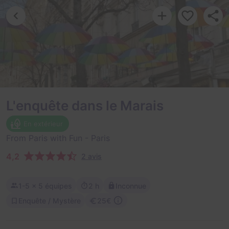
L'enquête dans le Marais
En extérieur
From Paris with Fun
- Paris
4,2
2 avis
1-5
× 5 équipes
2 h
Inconnue
Enquête / Mystère
25€