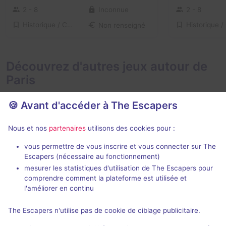
2 - 8
Inconnue
2 - 8
Historique / Culturel
Non renseigné
Découvrez d'autres jeux autour de
Paris
🍪 Avant d'accéder à The Escapers
Nous et nos
partenaires
utilisons des cookies pour :
2 h
vous permettre de vous inscrire et vous connecter sur The
Escapers (nécessaire au fonctionnement)
Zone 51
Le Taxiderm
mesurer les statistiques d'utilisation de The Escapers pour
Live Cinema
- Paris
Deep Inside
- P
comprendre comment la plateforme est utilisée et
5 / 5
274 avis
l'améliorer en continu
3 - 6
Intermédiaire
2 - 5
The Escapers n'utilise pas de cookie de ciblage publicitaire.
Aventure
49€ - 75€