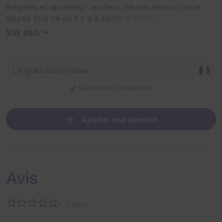
énigmes et apprenez : en deux heures environ, vous
saurez tout ce qu'il y a à savoir à propos de la butte
Montmartre.
Voir plus
Langues disponibles
Signaler un changement
Ajouter une session
Avis
• 0 avis