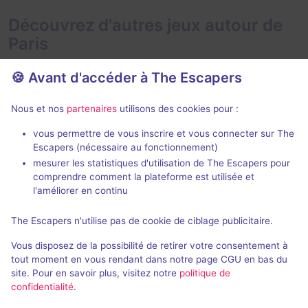
Découvrez d'autres jeux autour de
Paris
🍪 Avant d'accéder à The Escapers
Nous et nos
partenaires
utilisons des cookies pour :
2 h
vous permettre de vous inscrire et vous connecter sur The
Escapers (nécessaire au fonctionnement)
Zone 51
Le Taxiderm
mesurer les statistiques d'utilisation de The Escapers pour
Live Cinema
- Paris
Deep Inside
- P
comprendre comment la plateforme est utilisée et
5 / 5
277 avis
l'améliorer en continu
3 - 6
Intermédiaire
2 - 5
The Escapers n'utilise pas de cookie de ciblage publicitaire.
Aventure
49€ - 75€
Vous disposez de la possibilité de retirer votre consentement à
tout moment en vous rendant dans notre page CGU en bas du
site. Pour en savoir plus, visitez notre
politique de
confidentialité
.