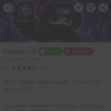
Parcours B
Nouveau
Action game
Cyber Dance
- Paris
4,3
5 avis
Science-Fiction
2-5
45 min
Pour débuter
18€ - 25€
Une aventure immersive où chaque salle vous plonge
dans un défi unique. Réflexes, stratégie, coopération et