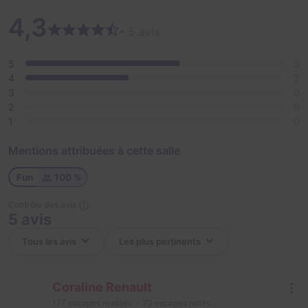
4,3
• 5 avis
5
3
4
2
3
0
2
0
1
0
Mentions attribuées à cette salle
Fun
100 %
Contrôle des avis
5 avis
Coraline Renault
177
escapes réalisés
72
escapes notés