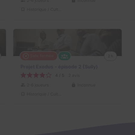
2-6 joueurs
Inconnue
Historique / Culturel
Salle fermée
2 h
Projet Exodus - épisode 2 (Sully)
4 / 5
2 avis
2-6 joueurs
Inconnue
Historique / Culturel