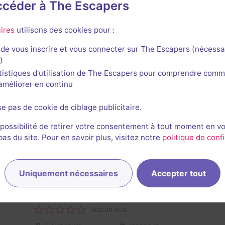
accéder à The Escapers
ires
utilisons des cookies pour :
Évènement passé
90 min
de vous inscrire et vous connecter sur The Escapers (nécessa
Jeu de piste à Beaubourg
)
4 / 5
1 avis
tistiques d'utilisation de The Escapers pour comprendre comm
l'améliorer en continu
3-6 joueurs
Inconnue
Historique / Culturel
se pas de cookie de ciblage publicitaire.
 possibilité de retirer votre consentement à tout moment en v
s du site. Pour en savoir plus, visitez notre
politique de confi
Uniquement nécessaires
Accepter tout
Évènement passé
2 h
Le Fétiche sacré - Quai Branly
Aucun avis