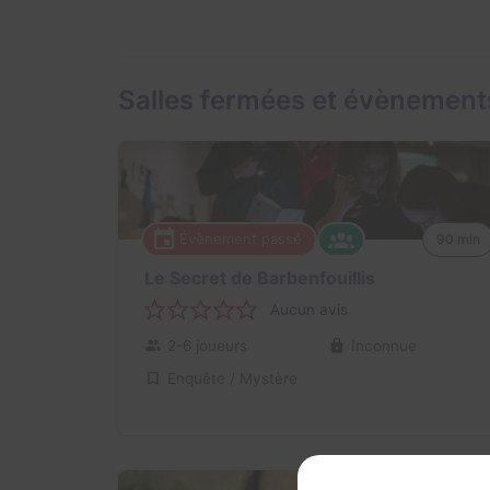
Salles fermées et évènement
Évènement passé
90 min
Le Secret de Barbenfouillis
Aucun avis
2-6 joueurs
Inconnue
Enquête / Mystère