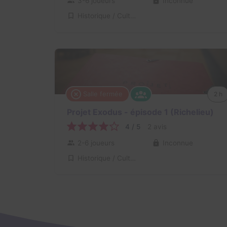
3-6 joueurs
Inconnue
Historique / Culturel
Salle fermée
2 h
Projet Exodus - épisode 1 (Richelieu)
4 / 5
2 avis
2-6 joueurs
Inconnue
Historique / Culturel