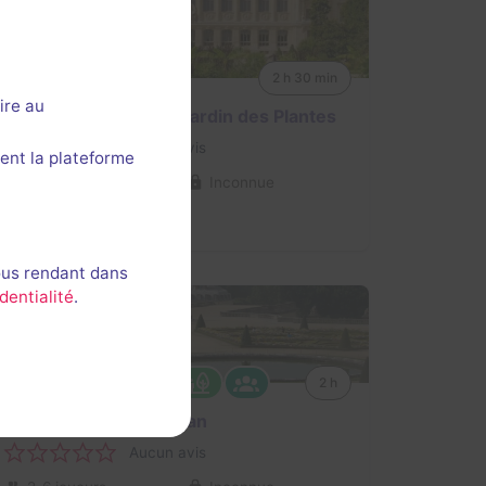
Jeu terminé
2 h 30 min
ire au
Chasse au trésor au Jardin des Plantes
Aucun avis
ent la plateforme
Non renseignée
Inconnue
Historique / Culturel
ous rendant dans
dentialité
.
Évènement passé
2 h
Le secret de d'Artagnan
Aucun avis