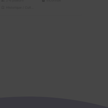
2-6 joueurs
Inconnue
Historique / Culturel