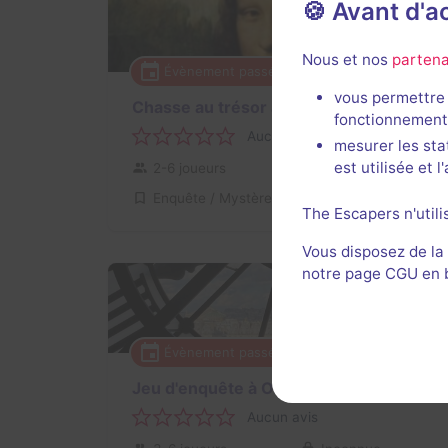
🍪 Avant d'
Nous et nos
partena
Évènement passé
vous permettre 
Chasse au trésor au Louvre
fonctionnement
Aucun avis
mesurer les sta
est utilisée et 
2-6 joueurs
Inconnue
Enquête / Mystère
The Escapers n'utili
Vous disposez de la
notre page CGU en ba
Évènement passé
2 h
Jeu d'enquête à Orsay
Aucun avis