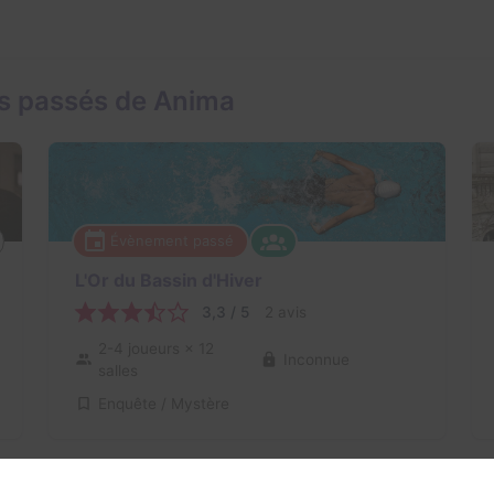
s passés de Anima
Évènement passé
L'Or du Bassin d'Hiver
3,3 / 5
2 avis
2-4 joueurs
× 12
Inconnue
salles
Enquête / Mystère