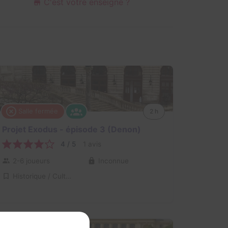
C'est votre enseigne ?
Salle fermée
2 h
Projet Exodus - épisode 3 (Denon)
4 / 5
1 avis
2-6 joueurs
Inconnue
Historique / Culturel