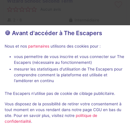
Wizard School: Second Term
Aucun avis
2 - 8
Intermédiaire
Fantastique
14€ - 24€
🍪 Avant d'accéder à The Escapers
Nous et nos
partenaires
utilisons des cookies pour :
Salles fermées de Lockdown
Paphos
vous permettre de vous inscrire et vous connecter sur The
Escapers (nécessaire au fonctionnement)
mesurer les statistiques d'utilisation de The Escapers pour
comprendre comment la plateforme est utilisée et
l'améliorer en continu
The Escapers n'utilise pas de cookie de ciblage publicitaire.
Jeu terminé
Vous disposez de la possibilité de retirer votre consentement à
Space Station
tout moment en vous rendant dans notre page CGU en bas du
site. Pour en savoir plus, visitez notre
politique de
4 / 5
1 avis
confidentialité
.
2 - 6
Inconnue