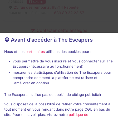
ADRESSE
CARTE
25 rue des remparts,
98714 Papeete
+689 89 32 23 57
NUMÉRO DE TÉLÉPHONE
Contacter cette enseigne
Signaler un changement
🍪 Avant d'accéder à The Escapers
Nous et nos
partenaires
utilisons des cookies pour :
Salles fermées de Fare Evasion
vous permettre de vous inscrire et vous connecter sur The
Escapers (nécessaire au fonctionnement)
mesurer les statistiques d'utilisation de The Escapers pour
comprendre comment la plateforme est utilisée et
l'améliorer en continu
The Escapers n'utilise pas de cookie de ciblage publicitaire.
Salle fermée
Vous disposez de la possibilité de retirer votre consentement à
Le Motel du Pont de l'Est
tout moment en vous rendant dans notre page CGU en bas du
site. Pour en savoir plus, visitez notre
politique de
Aucun avis