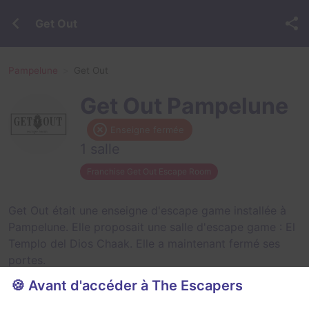
Get Out
Pampelune
Get Out
Get Out Pampelune
Enseigne fermée
1 salle
Franchise Get Out Escape Room
Get Out était une enseigne d'escape game installée à
Pampelune. Elle proposait une salle d'escape game :
El
Templo del Dios Chaak
. Elle a maintenant fermé ses
portes.
🍪 Avant d'accéder à The Escapers