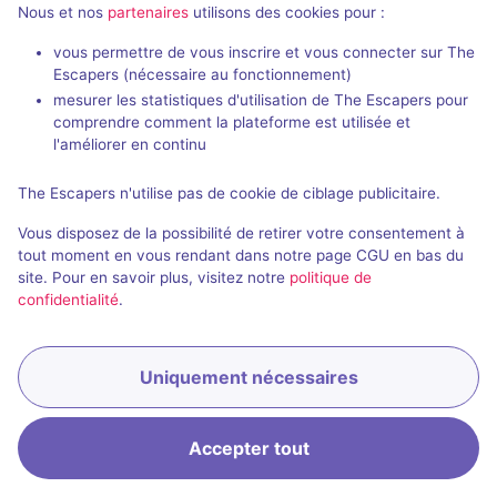
Salles fermées de Get Out
Nous et nos
partenaires
utilisons des cookies pour :
vous permettre de vous inscrire et vous connecter sur The
Escapers (nécessaire au fonctionnement)
mesurer les statistiques d'utilisation de The Escapers pour
comprendre comment la plateforme est utilisée et
l'améliorer en continu
Salle fermée
70 min
The Escapers n'utilise pas de cookie de ciblage publicitaire.
El Templo del Dios Chaak
Vous disposez de la possibilité de retirer votre consentement à
4,8 / 5
3 avis
tout moment en vous rendant dans notre page CGU en bas du
site. Pour en savoir plus, visitez notre
politique de
2 - 6
Intermédiaire
confidentialité
.
Aventure
Uniquement nécessaires
Accepter tout
Accueil
Recherche
Connexion
Menu