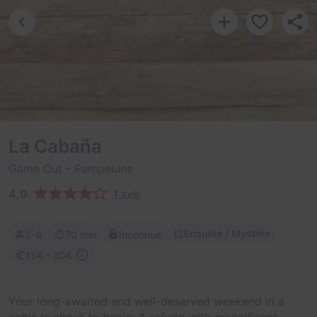
La Cabaña
Game Out
- Pampelune
4,0
1 avis
Enquête / Mystère
2-6
70 min
Inconnue
15€ - 30€
Your long-awaited and well-deserved weekend in a
cabin is about to begin. A refuge with magnificent