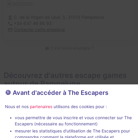
C. de la Virgen de Ujué, 5,
31010 Pampelune
+34 637 46 86 93
Contacter cette enseigne
C'est votre enseigne ?
Découvrez d'autres escape games
autour de Pampelune
🍪 Avant d'accéder à The Escapers
Nous et nos
partenaires
utilisons des cookies pour :
vous permettre de vous inscrire et vous connecter sur The
70 min
Escapers (nécessaire au fonctionnement)
mesurer les statistiques d'utilisation de The Escapers pour
101 Años de Perdon
Call or Die
comprendre comment la plateforme est utilisée et