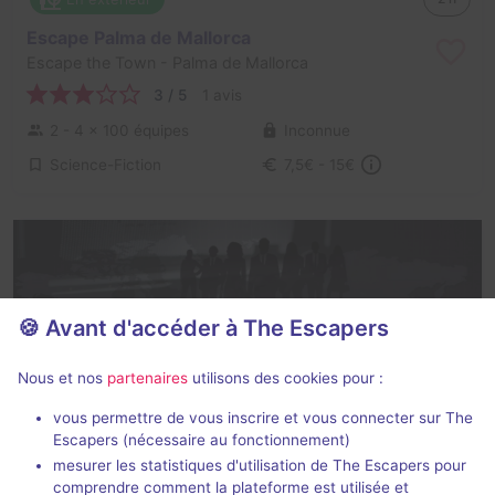
Escape Palma de Mallorca
Escape the Town
- Palma de Mallorca
3 / 5
1 avis
2 - 4
× 100 équipes
Inconnue
Science-Fiction
7,5€ - 15€
🍪 Avant d'accéder à The Escapers
007 : New Mission
Nous et nos
partenaires
utilisons des cookies pour :
QuestQuest
- Palma de Mallorca
vous permettre de vous inscrire et vous connecter sur The
3 / 5
2 avis
Escapers (nécessaire au fonctionnement)
mesurer les statistiques d'utilisation de The Escapers pour
2 - 7
Inconnue
comprendre comment la plateforme est utilisée et