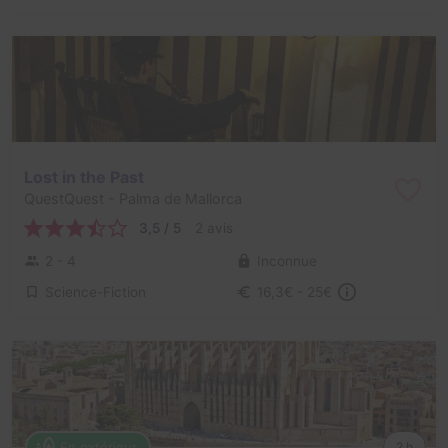
Lost in the Past
QuestQuest
- Palma de Mallorca
3,5 / 5
2 avis
2 - 4
Inconnue
Science-Fiction
16,3€ - 25€
En extérieur
2 h