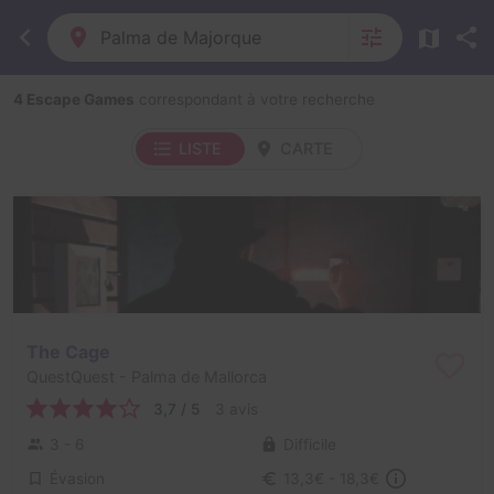
Palma de Majorque
4 Escape Games
correspondant à votre recherche
LISTE
CARTE
The Cage
QuestQuest
- Palma de Mallorca
3,7 / 5
3 avis
3 - 6
Difficile
Évasion
13,3€ - 18,3€