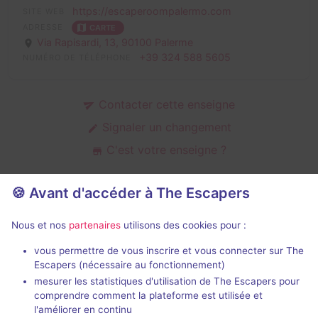
https://escaperoompalermo.com
SITE WEB
ADRESSE
CARTE
Via Rapisardi, 13,
90100 Palerme
+39 324 588 5605
NUMÉRO DE TÉLÉPHONE
Contacter cette enseigne
Signaler un changement
C'est votre enseigne ?
🍪 Avant d'accéder à The Escapers
Salles d'escape game de Escape
Nous et nos
partenaires
utilisons des cookies pour :
Room Palermo
vous permettre de vous inscrire et vous connecter sur The
Escapers (nécessaire au fonctionnement)
mesurer les statistiques d'utilisation de The Escapers pour
comprendre comment la plateforme est utilisée et
l'améliorer en continu