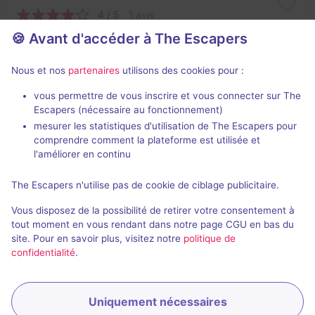
4 / 5
1 avis
🍪 Avant d'accéder à The Escapers
2 - 5
Difficile
Évasion
12,5€ - 25€
Nous et nos
partenaires
utilisons des cookies pour :
vous permettre de vous inscrire et vous connecter sur The
Escapers (nécessaire au fonctionnement)
mesurer les statistiques d'utilisation de The Escapers pour
comprendre comment la plateforme est utilisée et
l'améliorer en continu
En extérieur
The Escapers n'utilise pas de cookie de ciblage publicitaire.
La cité perdue
Vous disposez de la possibilité de retirer votre consentement à
Aucun avis
tout moment en vous rendant dans notre page CGU en bas du
site. Pour en savoir plus, visitez notre
politique de
2 - 5
Pour débuter
confidentialité
.
Aventure
12,5€ - 25€
Uniquement nécessaires