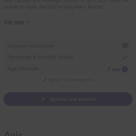
power to open portals to imaginary worlds...
Enter the portal to discover the hidden worlds inside
Voir plus
each comic, recover them and bring all three back to
the real world before dinner time!
Langues disponibles
Personnes à mobilité réduite
Âge minimum
7 ans
Signaler un changement
Ajouter une session
Avis