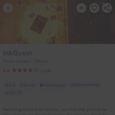
InkQuest
Room Escape
- Ottawa
3,8
2 avis
Science-Fiction
2-8
60 min
Intermédiaire
$31
Returning home from school, you find that your three
new comics are missing! Luckily for you, you have the