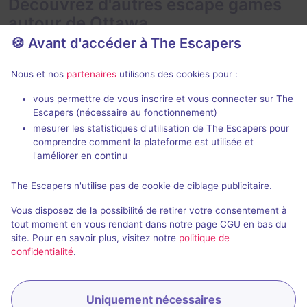
Découvrez d'autres escape games
autour de Ottawa
🍪 Avant d'accéder à The Escapers
Nous et nos
partenaires
utilisons des cookies pour :
vous permettre de vous inscrire et vous connecter sur The
Escapers (nécessaire au fonctionnement)
mesurer les statistiques d'utilisation de The Escapers pour
The Castle
The Last Res
comprendre comment la plateforme est utilisée et
Jigsaw
- Ottawa
Jigsaw
- Otta
l'améliorer en continu
4,4 / 5
4 avis
The Escapers n'utilise pas de cookie de ciblage publicitaire.
2 - 9
Intermédiaire
4 - 8
Vous disposez de la possibilité de retirer votre consentement à
Fantastique
$33
tout moment en vous rendant dans notre page CGU en bas du
site. Pour en savoir plus, visitez notre
politique de
confidentialité
.
Uniquement nécessaires