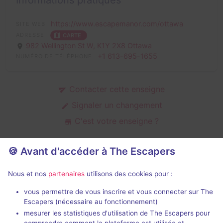
Informations pratiques
https://www.escapemanor.com/ottawa
SITE WEB
ADRESSE
CARTE
982 Wellington St W,
K1Y 2X8 Ottawa
+1 613-695-1655
NUMÉRO DE TÉLÉPHONE
Contacter cette enseigne
Signaler un changement
C'est votre enseigne ?
🍪 Avant d'accéder à The Escapers
Salles d'escape game de Escape
Nous et nos
partenaires
utilisons des cookies pour :
Manor
vous permettre de vous inscrire et vous connecter sur The
Escapers (nécessaire au fonctionnement)
mesurer les statistiques d'utilisation de The Escapers pour