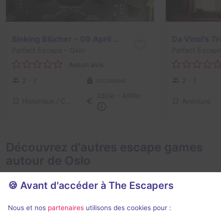
Sinking Blücher – 09 April 1940
Da Vinci's T
Perfect Escape
- Oslo
Perfect Escap
Aucun avis
2 - 7
Inconnue
2 - 7
350kr - 490kr
Historique / Culturel
Aventure
Découvrez d'autres escape games
autour de Oslo
🍪 Avant d'accéder à The Escapers
Nous et nos
partenaires
utilisons des cookies pour :