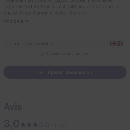
explored further than you should and are trapped in
one of Tutankhamun's secret chambers. Can you find a
way out in time?
Voir plus
Langues disponibles
Signaler un changement
Ajouter une session
Avis
3,0
• 1 avis