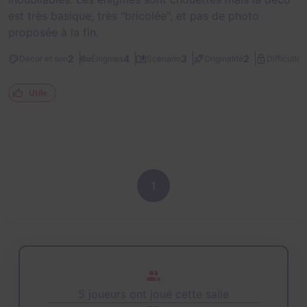
est très basique, très "bricolée", et pas de photo
proposée à la fin.
2
2
4
3
2
Décor et son
Énigmes
Scénario
Originalité
Difficulté
Utile
1
5 joueurs ont joué cette salle