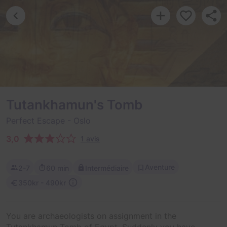
Tutankhamun's Tomb
Perfect Escape
- Oslo
3,0
1 avis
Aventure
2-7
60 min
Intermédiaire
350kr - 490kr
You are archaeologists on assignment in the
Tutankhamun Tomb of Egypt. Suddenly you have