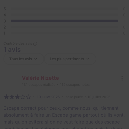
5
0
4
0
3
1
2
0
1
0
Contrôle des avis
1 avis
Valérie Nizette
131
escapes réalisés
119
escapes notés
10 juillet 2025
salle jouée le 10 juillet 2025
Escape correct pour ceux, comme nous, qui tiennent
absolument à faire un Escape game partout où ils vont,
mais qu'on évitera si on ne veut faire que des escape
inoubliables. Les énigmes sont chouettes mais la deco