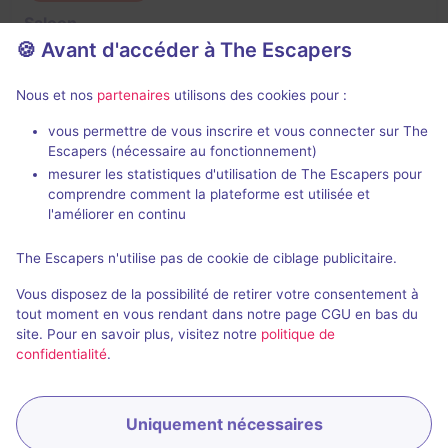
Saloon
🍪 Avant d'accéder à The Escapers
Aucun avis
3 - 6
Intermédiaire
Nous et nos
partenaires
utilisons des cookies pour :
Aventure
vous permettre de vous inscrire et vous connecter sur The
Escapers (nécessaire au fonctionnement)
mesurer les statistiques d'utilisation de The Escapers pour
comprendre comment la plateforme est utilisée et
l'améliorer en continu
The Escapers n'utilise pas de cookie de ciblage publicitaire.
Salle fermée
Vous disposez de la possibilité de retirer votre consentement à
Évadez-vous
tout moment en vous rendant dans notre page CGU en bas du
site. Pour en savoir plus, visitez notre
politique de
Aucun avis
confidentialité
.
2 - 4
Pour débuter
Évasion
Uniquement nécessaires